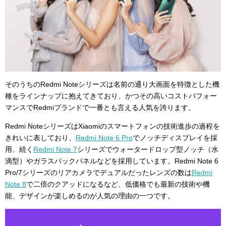
そのうちのRedmi Noteシリーズは名前の通り大画面を特徴とした機
種をラインナップに抱えてきており、かつその高いコストパフォー
マンスでRedmiブランドで一番とも言える人気を誇ります。
Redmi NoteシリーズはXiaomiのスマートフォンの技術進歩の過程を
きれいに表しており、
Redmi Note 6 Pro
でノッチディスプレイを採
用、続く
Redmi Note 7
シリーズでウォータードロップ型ノッチ（水
滴型）やガラスバックパネルなどを採用しています。Redmi Note 6
Pro/7シリーズのリアカメラでデュアルだったレンズの数は
Redmi
Note 8
で二倍のクアッドになるなど、低価格でも最新の技術や機
能、デザインが楽しめるのが人気の理由の一つです。