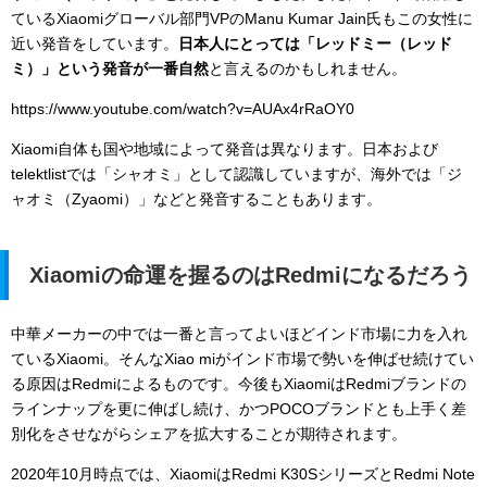
ているXiaomiグローバル部門VPのManu Kumar Jain氏もこの女性に
近い発音をしています。
日本人にとっては「レッドミー（レッド
ミ）」という発音が一番自然
と言えるのかもしれません。
https://www.youtube.com/watch?v=AUAx4rRaOY0
Xiaomi自体も国や地域によって発音は異なります。日本および
telektlistでは「シャオミ」として認識していますが、海外では「ジ
ャオミ（Zyaomi）」などと発音することもあります。
Xiaomiの命運を握るのはRedmiになるだろう
中華メーカーの中では一番と言ってよいほどインド市場に力を入れ
ているXiaomi。そんなXiao miがインド市場で勢いを伸ばせ続けてい
る原因はRedmiによるものです。今後もXiaomiはRedmiブランドの
ラインナップを更に伸ばし続け、かつPOCOブランドとも上手く差
別化をさせながらシェアを拡大することが期待されます。
2020年10月時点では、XiaomiはRedmi K30SシリーズとRedmi Note