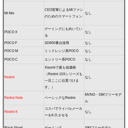
CEO雷軍によるMiファン
Mi Mix
なし
のためのスマートフォン
ゲーミングにも向いてい
POCO X
なし
る
POCO F
SD800番台採用
なし
POCO M
ミッドレンジ系POCO
なし
POCO C
エントリー系POCO
なし
Xiaomiで最も低価格
（Redmi 10Xシリーズも
Redmi
なし
一旦ここに位置づけま
す。）
MVNO・SIMフリーモデ
Redmi Note
ベーシックなRedmi
ル
コスパでライバルメーカ
Redmi K
なし
ーをK.O.させる
Black Shark
ゲーミング
SIMフリーモデル