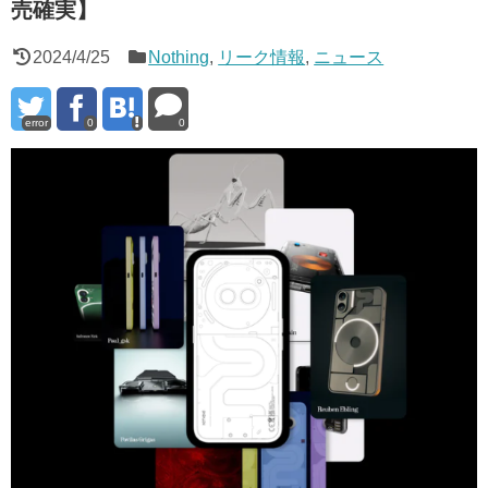
売確実】
2024/4/25
Nothing
,
リーク情報
,
ニュース
error
0
0