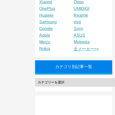
Xiaomi
Oppo
OnePlus
UMIDIGI
Huawei
Realme
Samsung
vivo
Google
Sony
Apple
ASUS
Meizu
Motorola
Nokia
全メーカー>>
カテゴリ別記事一覧