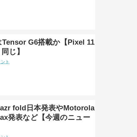
aはTensor G6搭載か【Pixel 11
と同じ】
メント
 razr fold日本発表やMotorola
0 Max発表など【今週のニュー