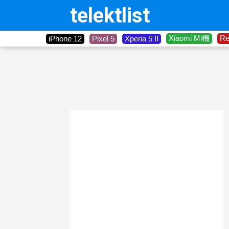
telektlist
Xiaomi Mi機
R
iPhone 12
Pixel 5
Xperia 5 II