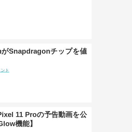
mmがSnapdragonチップを値
メント
Pixel 11 Proの予告動画を公
 Glow機能】