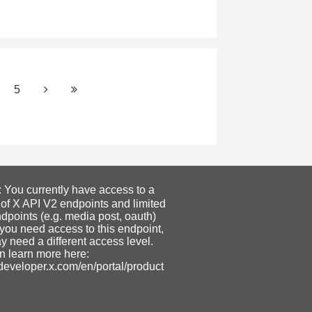
5
ou currently have access to a
 of X API V2 endpoints and limited
dpoints (e.g. media post, oauth)
f you need access to this endpoint,
 need a different access level.
n learn more here:
/developer.x.com/en/portal/product