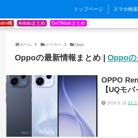
トップページ
スマホ検索
edmi機
Antutuまとめ
DxOMarkまとめ
ホーム
メーカー
Oppo
Oppoの最新情報まとめ |
Oppo
OPPO R
【UQモバ
2026.6.18
21