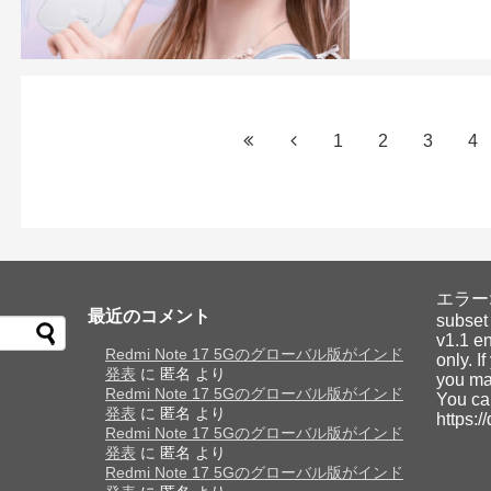
1
2
3
4
エラー: Y
最近のコメント
subset
v1.1 en
Redmi Note 17 5Gのグローバル版がインド
only. I
発表
に
匿名
より
you may
Redmi Note 17 5Gのグローバル版がインド
You ca
発表
に
匿名
より
https:/
Redmi Note 17 5Gのグローバル版がインド
発表
に
匿名
より
Redmi Note 17 5Gのグローバル版がインド