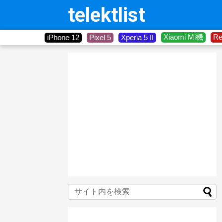
telektlist
Xiaomi Mi機
R
iPhone 12
Pixel 5
Xperia 5 II