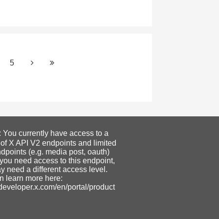
5
ou currently have access to a
 of X API V2 endpoints and limited
dpoints (e.g. media post, oauth)
f you need access to this endpoint,
 need a different access level.
n learn more here:
/developer.x.com/en/portal/product