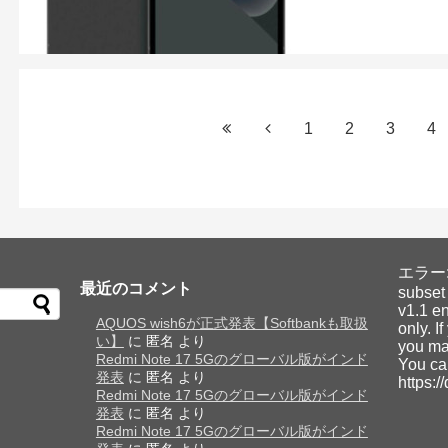
1
2
3
4
エラー: Y
最近のコメント
subset
v1.1 en
AQUOS wish6が正式発表【Softbankも取扱
only. I
い】
に
匿名
より
you may
Redmi Note 17 5Gのグローバル版がインド
You ca
発表
に
匿名
より
https:/
Redmi Note 17 5Gのグローバル版がインド
発表
に
匿名
より
Redmi Note 17 5Gのグローバル版がインド