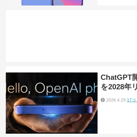
ChatGP
を2028
2026.4.29
17