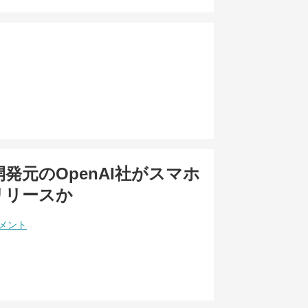
T開発元のOpenAI社がスマホ
年リリースか
コメント