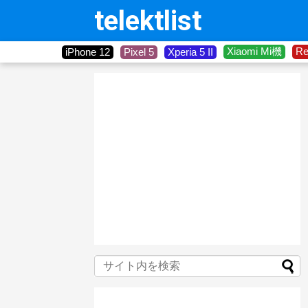
telektlist
Xiaomi Mi機
R
iPhone 12
Pixel 5
Xperia 5 II