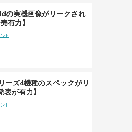
 Foldの実機画像がリークされ
発売有力】
メント
11シリーズ4機種のスペックがリ
発表が有力】
メント