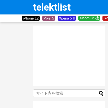
telektlist
Xiaomi Mi機
R
iPhone 12
Pixel 5
Xperia 5 II