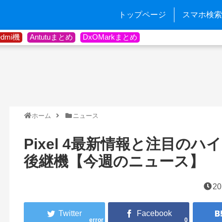
トップページ
スマホ検索
edmi機
Antutuまとめ
DxOMarkまとめ
ホーム
ニュース
Pixel 4最新情報と注目の
後継機【今週のニュース】
20
error
0