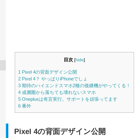
目次
[
hide
]
1
Pixel 4の背面デザイン公開
2
Pixel 4？ やっぱりiPhoneでしょ
3
期待のハイエンドスマホ2種の後継機がやってくる！
4
成層圏から落ちても壊れないスマホ
5
Oneplusは有言実行。サポートを頑張ってます
6
番外
Pixel 4の背面デザイン公開