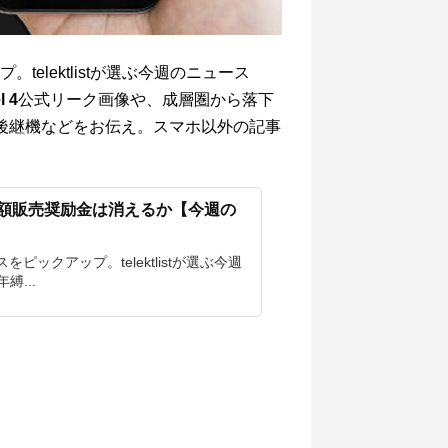
elektlistが選ぶ今週のニュース
l 4
公式リーク画像や、成層圏から落下
後継機などをお伝え。スマホ以外の記事
巨額販売奨励金は消えるか【今週の
ックアップ。telektlistが選ぶ今週
縛...