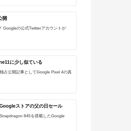
如公開
oogleの公式Twitterアカウントが
one11に少し似ている
独占公開記事としてGoogle Pixel 4の真
フ！Googleストアの父の日セール
pdragon 845を搭載したGoogle