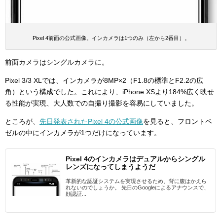
Pixel 4前面の公式画像。インカメラは1つのみ（左から2番目）。
前面カメラはシングルカメラに。
Pixel 3/3 XLでは、インカメラが8MP×2（F1.8の標準とF2.2の広
角）という構成でした。これにより、iPhone XSより184%広く映せ
る性能が実現、大人数での自撮り撮影を容易にしていました。
ところが、
先日発表されたPixel 4の公式画像
を見ると、フロントベ
ゼルの中にインカメラが1つだけになっています。
Pixel 4のインカメラはデュアルからシングル
レンズになってしまうようだ
革新的な認証システムを実現させるため、背に腹はかえら
れないのでしょうか。 先日のGoogleによるアナウンスで、
顔認証...