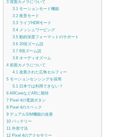
3
背面カメラについて
3.1
モーションモード機能
3.2
夜景モード
3.3
ライブHDRモード
3.4
メッシュワーピング
3.5
動的深度フォーマットのサポート
3.6
20倍ズーム説
3.7
8倍ズーム説
3.8
オーディオズーム
4
前面カメラについて
4.1
改善された広角セルフィー
5
モーションセンシングを採用
5.1
日本では利用できない？
6
ARCoreなどARに期待
7
Pixel 4の電源ボタン
8
Pixel 4のスペック
9
デュアルSIM機能の改善
10
バッテリー
11
外形寸法
12
Pixel 4のアクセサリー