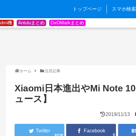
トップページ
スマホ検索
edmi機
Antutuまとめ
DxOMarkまとめ
ホーム
注目記事
Xiaomi日本進出やMi Not
ュース】
2019/11/13
error
0