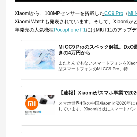
Xiaomiから、108MPセンサーを搭載した
CC9 Pro
（
Mi 
Xiaomi Watchも発表されています。そして、Xiao
年発売の人気機種
Pocophone F1
にはMIUI 11のアッ
Mi CC9 Proのスペック解説。D
きの4万円から
またとんでもないスマートフォンをXiaom
型スマートフォンのMi CC9 Pro、特...
【速報】Xiaomiがスマホ事業で2
スマホ世界4位の中国Xiaomiが202
しています。Xiaomiは既にスマートバンド