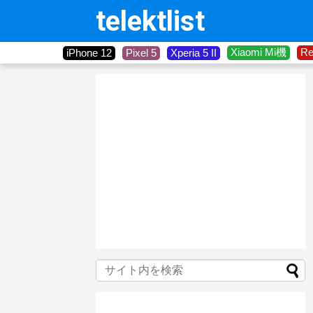
telektlist
Xiaomi Mi機
R
iPhone 12
Pixel 5
Xperia 5 II