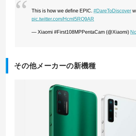
This is how we define EPIC.
#DareToDiscover
w
pic.twitter.com/HcmI5RQ9AR
— Xiaomi #First108MPPentaCam (@Xiaomi)
No
その他メーカーの新機種