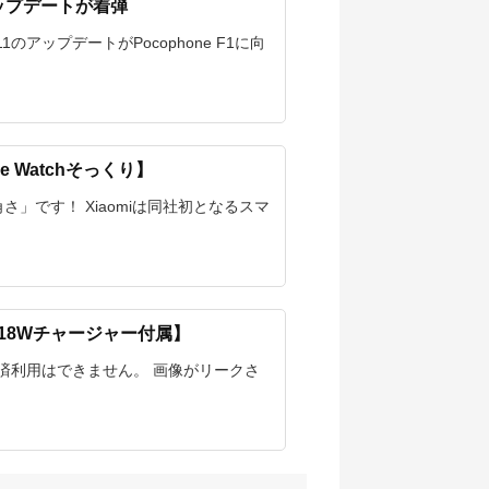
11アップデートが着弾
 11のアップデートがPocophone F1に向
e Watchそっくり】
四角さ」です！ Xiaomiは同社初となるスマ
対応&18Wチャージャー付属】
済利用はできません。 画像がリークさ