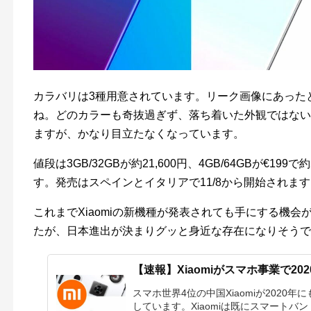
カラバリは3種用意されています。リーク画像にあった
ね。どのカラーも奇抜過ぎず、落ち着いた外観ではない
ますが、かなり目立たなくなっています。
値段は3GB/32GBが約21,600円、4GB/64GBが€199で約2
す。発売はスペインとイタリアで11/8から開始されま
これまでXiaomiの新機種が発表されても手にする機
たが、日本進出が決まりグッと身近な存在になりそうで
【速報】Xiaomiがスマホ事業で2
スマホ世界4位の中国Xiaomiが202
しています。Xiaomiは既にスマートバンド