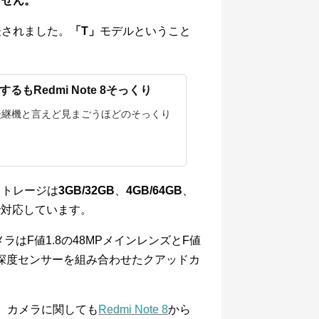
ません。
表されました。
「T」
モデルということ
するもRedmi Note 8そっくり
Note 8 後継機と言えど見まごうほどのそっくり
リとストレージは
3GB/32GB
、
4GB/64GB
、
まで対応しています。
はF値1.8の48MPメインレンズとF値
Pの深度センサーを組み合わせたクアッドカ
、カメラに関しても
Redmi Note 8
から