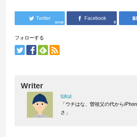
error
0
フォローする
Writer
tokui
「ウチはな、曽祖父の代からiPho
さ」