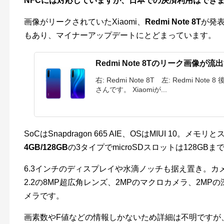
NFCには対応していますが、日本での決済利用はでき
画像がリークされていたXiaomi、
Redmi Note 8T
が発
もあり、マイナーアップデートにとどまっています。
Redmi Note 8Tのリーク画像が流出
右: Redmi Note 8T 左: Redmi 
さんです。 Xiaomiが...
SoCはSnapdragon 665 AIE、OSはMIUI 10。メモ
4GB/128GB
の3タイプでmicroSDスロットは128GB
6.3インチのディスプレイや水滴ノッチも据え置き。カメラ
2.2の8MP超広角レンズ、2MPのマクロカメラ、2M
メラです。
画素数やF値などの情報しかないため詳細は不明ですが