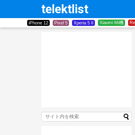
telektlist
Xiaomi Mi機
R
iPhone 12
Pixel 5
Xperia 5 II