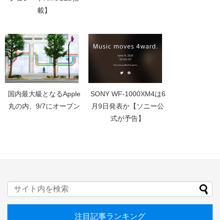
載】
国内最大級となるApple
SONY WF-1000XM4は6
丸の内、9/7にオープン
月9日発表か【ソニー公
式が予告】
注目記事ランキング