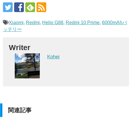
Xiaomi
,
Redmi
,
Helio G88
,
Redmi 10 Prime
,
6000mAhバ
ッテリー
Writer
Kohei
関連記事