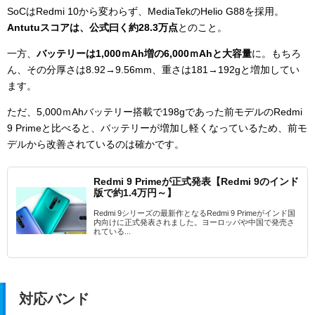
SoCはRedmi 10から変わらず、MediaTekのHelio G88を採用。
Antutuスコアは、
公式曰く約28.3万点
とのこと。
一方、
バッテリーは1,000ｍAh増の6,000ｍAhと大容量
に。もちろ
ん、その分厚さは8.92→9.56mm、重さは181→192gと増加してい
ます。
ただ、5,000ｍAhバッテリー搭載で198gであった前モデルのRedmi
9 Primeと比べると、バッテリーが増加し軽くなっているため、前モ
デルから改善されているのは確かです。
Redmi 9 Primeが正式発表【Redmi 9のインド
版で約1.4万円～】
Redmi 9シリーズの最新作となるRedmi 9 Primeがインド国
内向けに正式発表されました。ヨーロッパや中国で発売さ
れている...
対応バンド