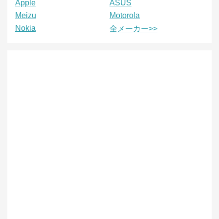
Apple
ASUS
Meizu
Motorola
Nokia
全メーカー>>