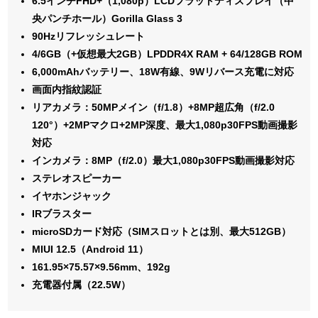
6.5インチFHD+（1,080p）LCDフラットディスプレイ（中
央パンチホール）Gorilla Glass 3
90Hzリフレッシュレート
4/6GB（+仮想最大2GB）LPDDR4X RAM + 64/128GB ROM
6,000mAhバッテリー、18W有線、9Wリバース充電に対応
画面内指紋認証
リアカメラ：50MPメイン（f/1.8）+8MP超広角（f/2.0
120°）+2MPマクロ+2MP深度
、最大1,080p30FPS動画撮影
対応
インカメラ：8MP（f/2.0）最大1,080p30FPS動画撮影対応
ステレオスピーカー
イヤホンジャック
IRブラスター
microSDカード対応（SIMスロットとは別、最大512GB）
MIUI 12.5（Android 11）
161.95×75.57×9.56mm、192g
充電器付属（22.5W）