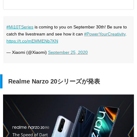
#Mi10TSeries
is coming to you on September 30th! Be sure to
catch the livestream and see how it can
#PowerYourCreativity
.
https://t.co/mEMMENb7KN
— Xiaomi (@Xiaomi)
September 25, 2020
Realme Narzo 20シリーズが発表