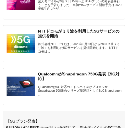
楽天モバイルが9月30日15時〜より5Gプランの発表会を行
うことを予告しました。当初の5Gサービス開始予定は2020
年6月でしたが、...
NTTドコモがミリ波を利用した5Gサービスの
提供を開始
株式会社NTTドコモは、2020年9月23日から28GHz帯（ミ
リ波）を利用した5Gサービスを提供開始します。 NTTド
コモは...
QualcommがSnapdragon 750G発表【5G対
応】
Qualcommは5G対応のミドルハイ向けプロセッサ
Snapdragon 700番台シリーズ新製品としてSoCSnapdragon
...
【5Gプラン発表】
9月30日(水)15時TwitterのLive配信にて、楽天モバイルの5Gプラ