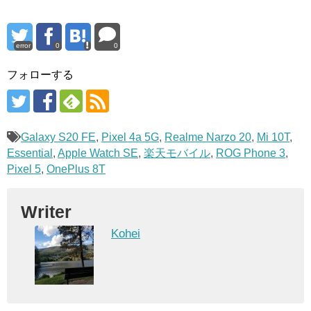
error
0
0
フォローする
Galaxy S20 FE
,
Pixel 4a 5G
,
Realme Narzo 20
,
Mi 10T
,
Essential
,
Apple Watch SE
,
楽天モバイル
,
ROG Phone 3
,
Pixel 5
,
OnePlus 8T
Writer
Kohei