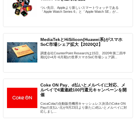
つい先日、Appleより新しいスマートウォッチである
「Apple Watch Series 6」と「Apple Watch SE」が...
MediaTekとHiSilicon(Huawei系)がスマホ
SoC市場シェア拡大【2020Q2】
調査会社CounterPoint Researchは15日、2020年第二四半
期(Q2=4月~6月期)の世界スマホSoC市場シェア調...
Coke ON Pay、d払いとメルペイに対応、メ
ルペイで4週連続100円還元キャンペーンを開
催
CocaColaの自動販売機用キャッシュレス決済のCoke ON
Payの支払い元が9月23日より新たにd払いとメルペイに対
応しまし...