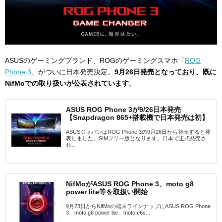
ASUSのゲーミングブランド、ROGのゲーミングスマホ「
ROG
Phone 3
」がついに日本発売決定。
9月26日発売となっており、既に
NifMoでの取り扱いが公表されています
。
ASUS ROG Phone 3が9/26日本発売
【Snapdragon 865+搭載機で日本発売は初】
ASUSジャパンはROG Phone 3の9月26日から発売すると発
表しました。SIMフリー版となります。日本で正式発売さ
れ...
NifMoがASUS ROG Phone 3、moto g8
power lite等を取扱い開始
9月23日からNifMoの端末ラインナップにASUS ROG Phone
3、moto g8 power lite、moto e6s...