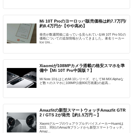
Mi 10T Proのヨーロッパ販売価格は約7.7万円/
約8.4万円か【やや高め】
発売が数週間後に迫っている見られているMi 10T Pro 5Gの
価格についての追加情報が入ってきました。著名リーカー
Ice Uni...
Xiaomiが108MPカメラ搭載の格安スマホを準
備中【Mi 10T Pro中国版？】
Mi Note 10をはじめMi 10シリーズ、そしてMi MIX Alphaな
ど数々のスマホに108MP(1億800万画素)の超高...
Amazfitの新型スマートウォッチAmazfit GTR
2 / GTS 2が発売【約1.5万円～】
XiaomiグループのウェアラブルデバイスメーカーHuamiは
22日、同社のAmazfitブランドから新型スマートウォッチ、
Amaz...