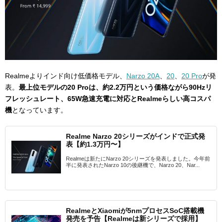
Realmeよりインド向け低価格モデル、
Narzo 20A
、
20
、
20 Pro
が発
表。
最上位モデルの20 Proは、約2.2万円という価格ながら90Hzリ
フレッシュレート、65W急速充電に対応とRealmeらしい高コスパ
機
となっています。
Realme Narzo 20シリーズがインドで正式発
表【約1.3万円〜】
Realmeは新たにNarzo 20シリーズを発表しました。今年前
半に発表されたNarzo 10の後継機で、Narzo 20、Nar...
RealmeとXiaomiが5nmプロセスSoC搭載機
発売を予告【Realmeは新シリーズで採用】