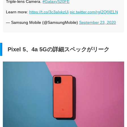
Triple-lens Camera.
#GalaxyS20FE
Learn more:
https://t.co/3c3aIxkzUi
pic.twitter.com/rgI2QfXELN
— Samsung Mobile (@SamsungMobile)
September 23, 2020
Pixel 5、4a 5Gの詳細スペックがリーク