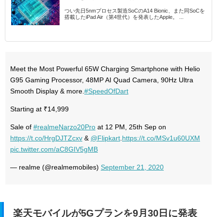
つい先日5nmプロセス製造SoCのA14 Bionic、また同SoCを
搭載したiPad Air（第4世代）を発表したApple。 ...
Meet the Most Powerful 65W Charging Smartphone with Helio
G95 Gaming Processor, 48MP AI Quad Camera, 90Hz Ultra
Smooth Display & more.
#SpeedOfDart
Starting at ₹14,999
Sale of
#realmeNarzo20Pro
at 12 PM, 25th Sep on
https://t.co/HrgDJTZcxv
&
@Flipkart
.
https://t.co/MSv1u60UXM
pic.twitter.com/aC8GIV5gMB
— realme (@realmemobiles)
September 21, 2020
楽天モバイルが5Gプランを9月30日に発表