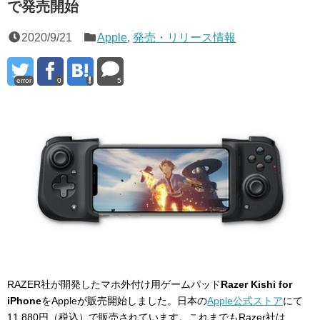
で発売開始
2020/9/21
Apple
,
発売・リリース情報
error
0
5
RAZER社が開発したマホ外付け用ゲームパッド
Razer Kishi for
iPhone
をAppleが販売開始しました。日本の
Apple公式ストア
にて
11,880円（税込）で販売されています。これまでもRazer社は