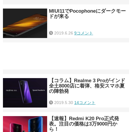
MIUI11でPocophoneにダークモー
ドが来る
2019.6.26
9コメント
【コラム】Realme 3 Proがインド
全土8000店に着弾、格安スマホ夏
の陣勃発
2019.5.30
14コメント
【速報】Redmi K20 Pro正式発
表。注目の価格は3万9000円か
ら！