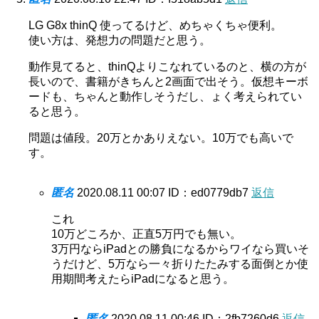
LG G8x thinQ 使ってるけど、めちゃくちゃ便利。
使い方は、発想力の問題だと思う。
動作見てると、thinQよりこなれているのと、横の方が
長いので、書籍がきちんと2画面で出そう。仮想キーボ
ードも、ちゃんと動作しそうだし、ょく考えられてい
ると思う。
問題は値段。20万とかありえない。10万でも高いで
す。
匿名
2020.08.11 00:07
ID：ed0779db7
返信
これ
10万どころか、正直5万円でも無い。
3万円ならiPadとの勝負になるからワイなら買いそ
うだけど、5万なら一々折りたたみする面倒とか使
用期間考えたらiPadになると思う。
匿名
2020.08.11 00:46
ID：2fb7260d6
返信