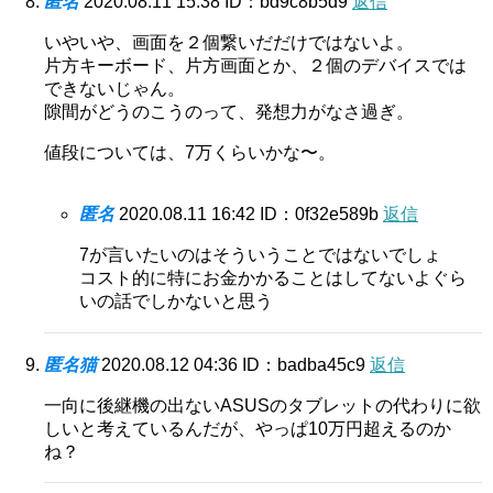
匿名
2020.08.11 15:38
ID：bd9c8b5d9
返信
いやいや、画面を２個繋いだだけではないよ。
片方キーボード、片方画面とか、２個のデバイスでは
できないじゃん。
隙間がどうのこうのって、発想力がなさ過ぎ。
値段については、7万くらいかな〜。
匿名
2020.08.11 16:42
ID：0f32e589b
返信
7が言いたいのはそういうことではないでしょ
コスト的に特にお金かかることはしてないよぐら
いの話でしかないと思う
匿名猫
2020.08.12 04:36
ID：badba45c9
返信
一向に後継機の出ないASUSのタブレットの代わりに欲
しいと考えているんだが、やっぱ10万円超えるのか
ね？