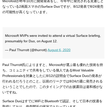
Microfostが昨年10月に開発発表をし、今年中に発売される見通しと
なっている2画面スマホのSurface Duoですが、8/12発表で8/24発売
の可能性が高くなっています。
Microsoft MVPs were invited to attend a virtual Surface briefing,
presumably for Duo, on August 12.
— Paul Thurrott (@thurrott)
August 6, 2020
Paul Thurrott氏によりますと、
Microsoftが選ぶ最も優れた技術を持
ち、コミュニティで共有をしている個人であるMost Valuable
Professionalsを対象としたに8/12の説明会でSurface Duoの発表が
行われるだろうとのこと。以前のリークでは8/24の週に発売される
ということでしたので、このタイミングでのお披露目は違和感がな
いですね。
Surface DuoはすでにWiFiとBluetoothで認証、そして日本の技適を
取得しており、発売間近の状況でとなっています。