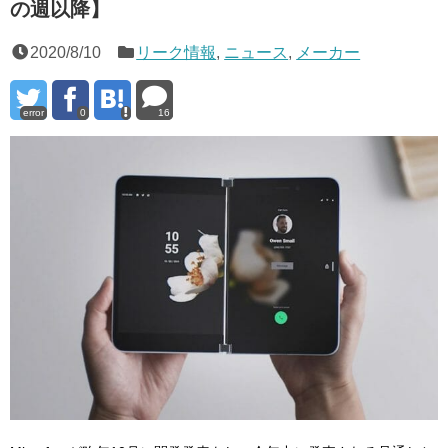
の週以降】
2020/8/10
リーク情報
,
ニュース
,
メーカー
error
0
16