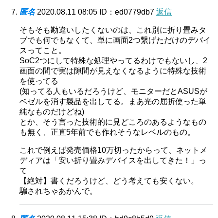
匿名
2020.08.11 08:05
ID：ed0779db7
返信
そもそも勘違いしたくないのは、これ別に折り畳みタ
ブでも何でもなくて、単に画面2つ繋げただけのデバイ
スってこと。
SoC2つにして特殊な処理やってるわけでもないし、2
画面の間で実は隙間が見えなくなるように特殊な技術
を使ってる
(知ってる人もいるだろうけど、モニターだとASUSが
ベゼルを消す製品を出してる。まあ光の屈折使った単
純なものだけどね)
とか、そう言った技術的に見どころのあるようなもの
も無く、正直5年前でも作れそうなレベルのもの。
これで例えば発売価格10万切ったからって、ネットメ
ディアは「安い折り畳みデバイスを出してきた！」っ
て
【絶対】書くだろうけど、どう考えても安くない。
騙されちゃあかんで。