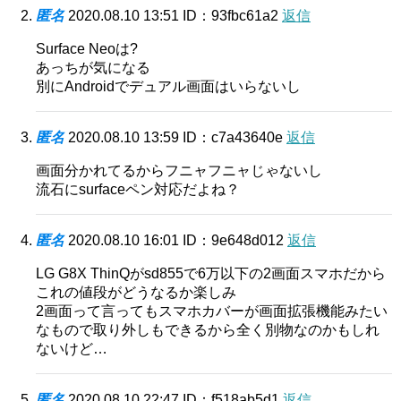
匿名
2020.08.10 13:51
ID：93fbc61a2
返信
Surface Neoは?
あっちが気になる
別にAndroidでデュアル画面はいらないし
匿名
2020.08.10 13:59
ID：c7a43640e
返信
画面分かれてるからフニャフニャじゃないし
流石にsurfaceペン対応だよね？
匿名
2020.08.10 16:01
ID：9e648d012
返信
LG G8X ThinQがsd855で6万以下の2画面スマホだから
これの値段がどうなるか楽しみ
2画面って言ってもスマホカバーが画面拡張機能みたい
なもので取り外しもできるから全く別物なのかもしれ
ないけど…
匿名
2020.08.10 22:47
ID：f518ab5d1
返信