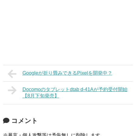
Googleが折り畳みできるPixelを開発中？
Docomoのタブレットdtab d-41Aが予約受付開始
【8月下旬発売】
コメント
※暴言・個人攻撃等は予告無しに削除します