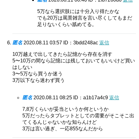
5万なら選択肢には十分入り得たかな
でも20万は罵詈雑言を言い尽くしてもまだ
足りないくらい舐めてる。
匿名
2020.08.11 03:57
ID：3bdd248ac
返信
10万越えで出してきたら記憶から存在を消す
5〜10万の間なら記憶には残しておいてもいいけど買い
はしない
3〜5万なら買うか迷う
3万以下なら迷わず買う
匿名
2020.08.11 08:25
ID：a1b17a4c9
返信
7,8万くらいが妥当というか何というか
5万だったらタブレットとしての需要がそこそこ出
てくるんじゃないかな知らんけど
3万は言い過ぎ、一応855なんだから