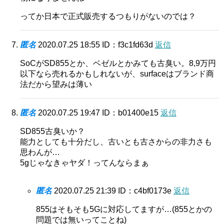
ってか日本で正式販売するつもりがないのでは？
匿名
2020.07.25 18:55
ID：f3c1fd63d
返信
SoCがSD855とか、ベゼルとかみても古臭い。8,9万円
以下なら売れるかもしれないが、surfaceはブランド商
法だから望みは薄い
匿名
2020.07.25 19:47
ID：b01400e15
返信
SD855古臭いか？
能力としても十分だし、古いとも古さからの非力さも
思わんが…
5gじゃなきゃヤダ！ってんならまぁ
匿名
2020.07.25 21:39
ID：c4bf0173e
返信
855はそもそも5Gに対応してますが…(855とかの
問題では無いってことね)