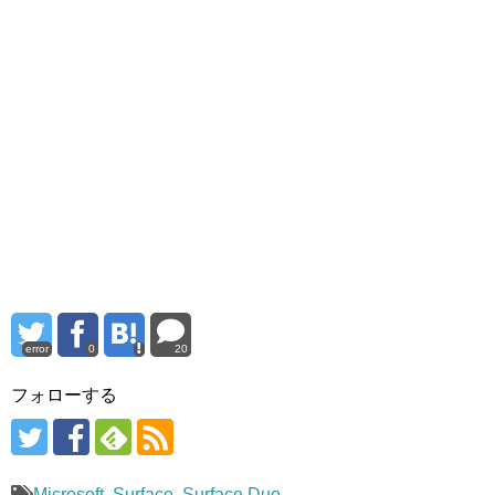
error
0
20
フォローする
Microsoft
,
Surface
,
Surface Duo