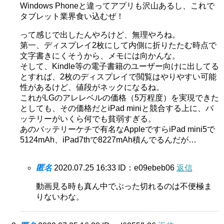
Windows Phoneと違ってアプリも沢山あるし、これで
タブレット業界食い込むぜ！
って感じで出したんやろけど、無理やろね。
第一、ディスプレイ2枚にして内側に折りたたむ時点で
文字書きにくそうから、メモには向かんな。
そして、Kindle等の電子書籍のユーザー向けに出してる
とすれば、2枚のディスプレイで閲覧はやりやすい可能
性があるけど、値段がネックになるね。
これがLGのアレレベルの価格（5万程度）を実現できた
としても、その価格だとiPad miniと競合する上に、バ
ッテリーがいくら何でも貧弱すぎる。
あのバッテリーケチで有名なAppleですらiPad mini5で
5124mAh、iPad7thで8227mAh積んでるんだが…
匿名
2020.07.25 16:33
ID：e09ebeb06
返信
動画見る時も真ん中でぶった切れるのは不便極ま
りないわな。