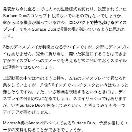
発表から今に至るまでに人々の生活様式も変わり、設定されていた
Surface Duoのコンセプトも揺らいでいるのではないでしょうか。
家から出る機会が減っている昨今、
コンパクトで持ち歩けるディス
プレイ
、であるSurface Duoは活躍の場が減っているように思われ
ます。
2枚のディスプレイが特徴となるデバイスですが、外部にディスプレ
イはありません。完全に折り返し、開いた状態にすることはできま
すがディスプレイへのダメージを考えると常に開いておくスタイル
は現実的ではないでしょう。
上記動画の中では本のように持ち、左右のディスプレイで異なる作
業をしていますが、片側5.6インチでマルチタスクというはちょっと
難しそうですね。また、いざ動画を視聴するというときには、ディ
スプレイの分割が気になるでしょう。スタイリッシュではあります
が、いざSurface Duoで何をしてみたいか、と考えてみても今一つ
アイデアが浮かびません。
Microsoft初のAndroidデバイスであるSurface Duo、予想を覆してユ
ーザの支持を得ることができるでしょうか。