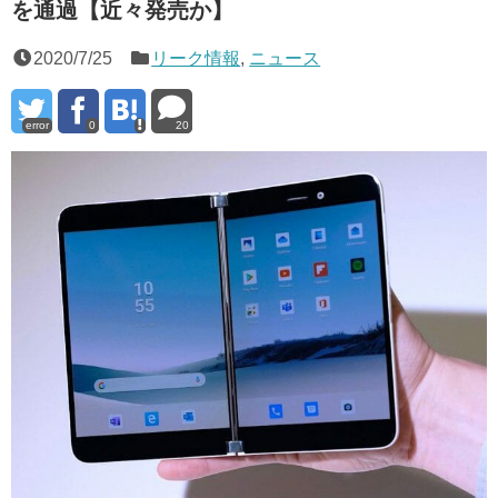
を通過【近々発売か】
2020/7/25
リーク情報
,
ニュース
error
0
20