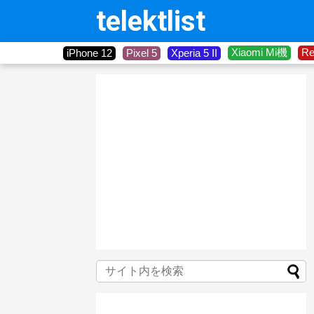
telektlist
Xiaomi Mi機
R
iPhone 12
Pixel 5
Xperia 5 II