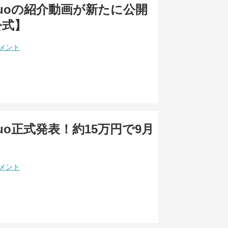
e Duoの紹介動画が新たに公開
公式】
コメント
e Duo正式発表！約15万円で9月
コメント