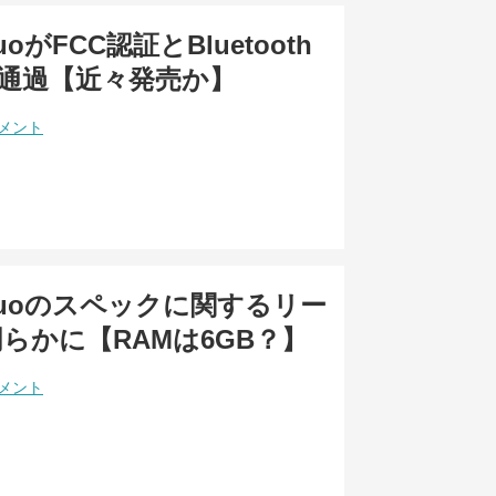
DuoがFCC認証とBluetooth
を通過【近々発売か】
コメント
e Duoのスペックに関するリー
らかに【RAMは6GB？】
コメント