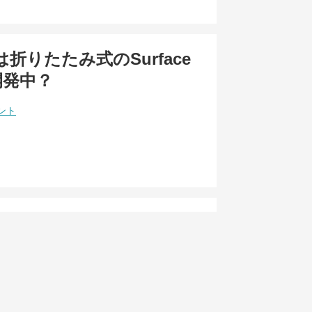
ftは折りたたみ式のSurface
開発中？
ント