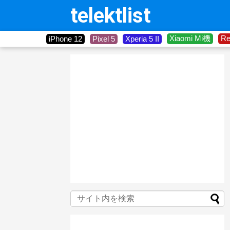
telektlist
Xiaomi Mi機
R
iPhone 12
Pixel 5
Xperia 5 II