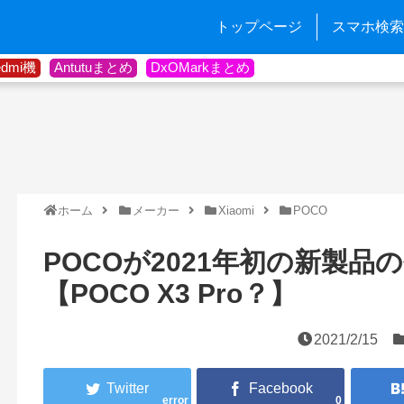
トップページ
スマホ検索
edmi機
Antutuまとめ
DxOMarkまとめ
ホーム
メーカー
Xiaomi
POCO
POCOが2021年初の新製
【POCO X3 Pro？】
2021/2/15
error
0