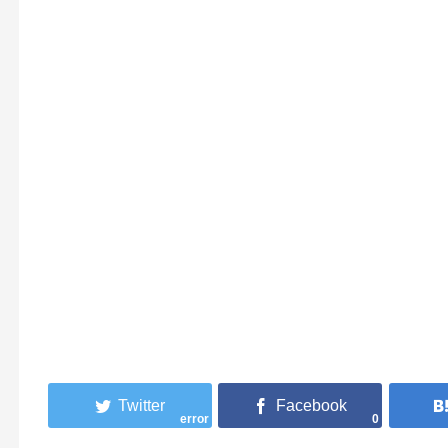
error
0