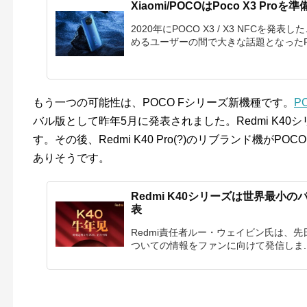
Xiaomi/POCOはPoco X3 P
2020年にPOCO X3 / X3 NFC
めるユーザーの間で大きな話題となったPO
もう一つの可能性は、POCO Fシリーズ新機種です。
PO
バル版として昨年5月に発表されました。Redmi K40
す。その後、Redmi K40 Pro(?)のリブランド機がP
ありそうです。
Redmi K40シリーズは世界最小
表
Redmi責任者ルー・ウェイビン氏は、先日W
ついての情報をファンに向けて発信しま..