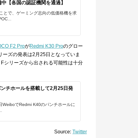
roを準備中【各国の認証機関を通過】
を発表したことで、ゲーミング志向の低価格機を求
C...
CO F2 Pro
が
Redmi K30 Pro
のグロー
シリーズの発表は2月25日となっていま
OCO Fシリーズから出される可能性は十分
のパンチホールを搭載して2月25日発
eiboでRedmi K40のパンチホールに
.
Source:
Twitter