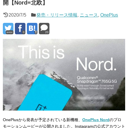
開【Nord=北欧】
2020/7/5
発売・リリース情報
,
ニュース
,
OnePlus
error
0
20
OnePlusから発表が予定されている新機種、
OnePlus Nord
のプロ
モーションムービーが公開されました。Instagramの公式アカウント