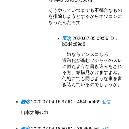
そうやっていつまでも不都合なもの
を排除しようとするからオワコンに
なったんだろ笑
匿名
2020.07.05 09:56
ID：
b0d4c89d6
「嫌ならアンスコしろ」
過疎化が進むソシャゲのスレ
に似たような書き込みをされ
る方、結構見かけますよね。
何処にでも同じような事を書
き込んでいるのでしょうか。
匿名
2020.07.04 16:37
ID：4640ad469
返信
山本太郎ﾀﾋね
李庭
2020.07.04 18:50
ID：38f458cb6
返信