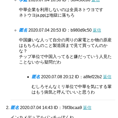
中華企業を利用しないのは全員ネトウヨです
ネトウヨja.ppは地獄に落ちろ
匿名
2020.07.04 20:53
ID：b980d9c50
返信
中国嫌いな人って自分の周りの家電とか物の原産
はもちろんのこと製造国まで見て買ってんのか
な？
チップ単位で中国入ってると嫌だっていう人見た
ことないから疑問だわ
匿名
2020.07.08 20:12
ID：a8fef22b2
返信
むしろそんなミリ単位で中華を気にする輩
はもう病気と呼んでいいと思うわ
匿名
2020.07.04 14:43
ID：76f3bcaa9
返信
インカメデュアルパンチっぽくね