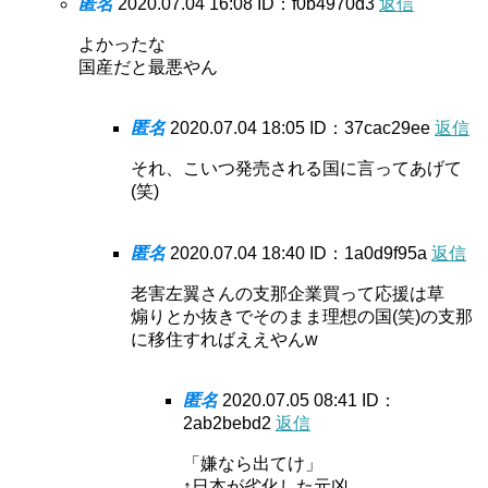
匿名
2020.07.04 16:08
ID：f0b4970d3
返信
よかったな
国産だと最悪やん
匿名
2020.07.04 18:05
ID：37cac29ee
返信
それ、こいつ発売される国に言ってあげて
(笑)
匿名
2020.07.04 18:40
ID：1a0d9f95a
返信
老害左翼さんの支那企業買って応援は草
煽りとか抜きでそのまま理想の国(笑)の支那
に移住すればええやんw
匿名
2020.07.05 08:41
ID：
2ab2bebd2
返信
「嫌なら出てけ」
↑日本が劣化した元凶