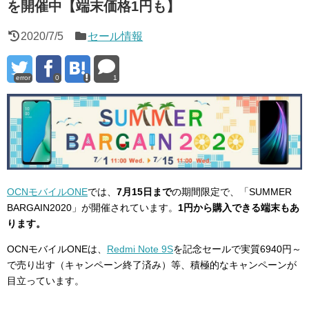
を開催中【端末価格1円も】
2020/7/5
セール情報
error
0
1
OCNモバイルONE
では、
7月15日まで
の期間限定で、「SUMMER
BARGAIN2020」が開催されています。
1円から購入できる端末もあ
ります。
OCNモバイルONEは、
Redmi Note 9S
を記念セールで実質6940円～
で売り出す（キャンペーン終了済み）等、積極的なキャンペーンが
目立っています。