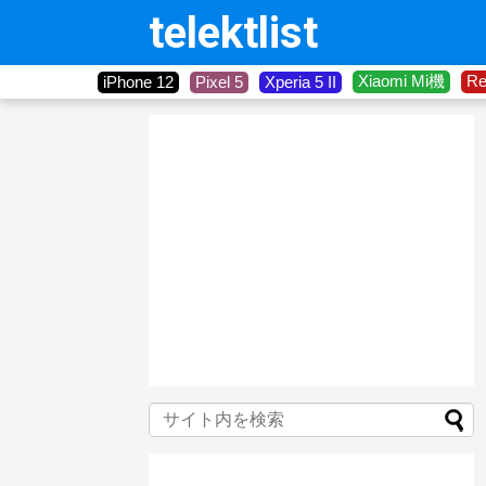
telektlist
Xiaomi Mi機
R
iPhone 12
Pixel 5
Xperia 5 II