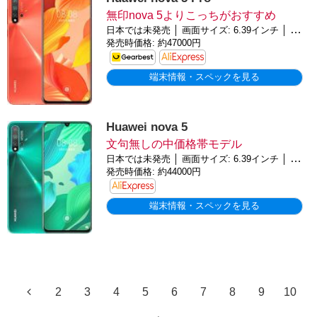
無印nova 5よりこっちがおすすめ
日本では未発売 │ 画面サイズ: 6.39インチ │ バッテリー: 3500mAh │ OS: Android 9.0 (Pie)
発売時価格: 約47000円
端末情報・スペックを見る
Huawei nova 5
文句無しの中価格帯モデル
日本では未発売 │ 画面サイズ: 6.39インチ │ バッテリー: 3500mAh │ OS: Android 9.0 (Pie)
発売時価格: 約44000円
端末情報・スペックを見る
2
3
4
5
6
7
8
9
10