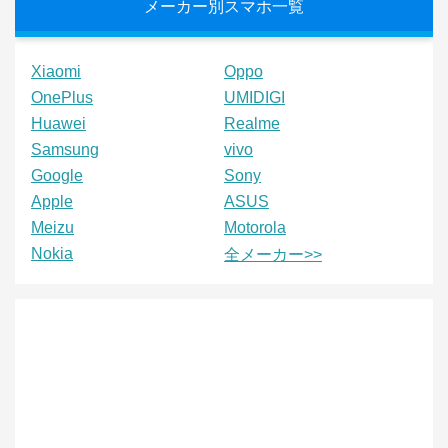
メーカー別スマホ一覧
Xiaomi
Oppo
OnePlus
UMIDIGI
Huawei
Realme
Samsung
vivo
Google
Sony
Apple
ASUS
Meizu
Motorola
Nokia
全メーカー>>