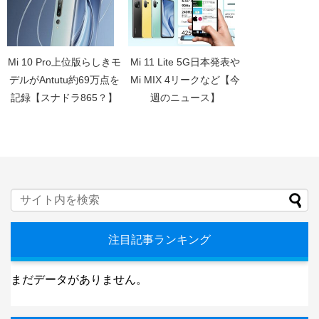
Mi 10 Pro上位版らしきモ
Mi 11 Lite 5G日本発表や
デルがAntutu約69万点を
Mi MIX 4リークなど【今
記録【スナドラ865？】
週のニュース】
注目記事ランキング
まだデータがありません。