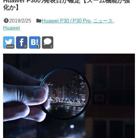
Huawei P30の発表日が確定【ズーム機能が強
化か】
2019/2/25
Huawei P30 / P30 Pro
,
ニュース
,
Huawei
error
0
1