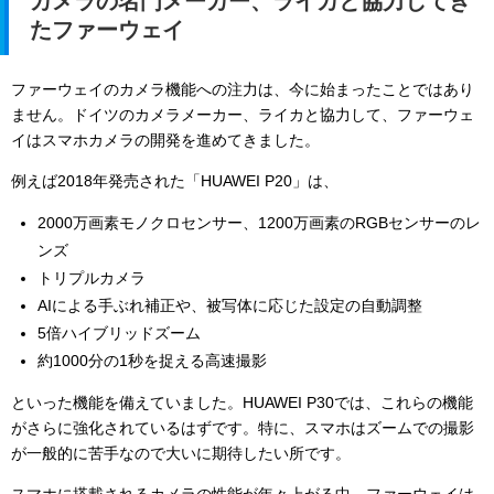
カメラの名門メーカー、ライカと協力してき
たファーウェイ
ファーウェイのカメラ機能への注力は、今に始まったことではあり
ません。ドイツのカメラメーカー、ライカと協力して、ファーウェ
イはスマホカメラの開発を進めてきました。
例えば2018年発売された「HUAWEI P20」は、
2000万画素モノクロセンサー、1200万画素のRGBセンサーのレ
ンズ
トリプルカメラ
AIによる手ぶれ補正や、被写体に応じた設定の自動調整
5倍ハイブリッドズーム
約1000分の1秒を捉える高速撮影
といった機能を備えていました。HUAWEI P30では、これらの機能
がさらに強化されているはずです。特に、スマホはズームでの撮影
が一般的に苦手なので大いに期待したい所です。
スマホに搭載されるカメラの性能が年々上がる中、ファーウェイは