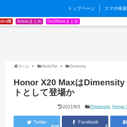
トップページ
スマホ検索
edmi機
Antutuまとめ
DxOMarkまとめ
ホーム
MediaTek
Dimensity
Honor X20 MaxはDimens
トとして登場か
2021/9/3
Dimensity
,
Honor 
error
0