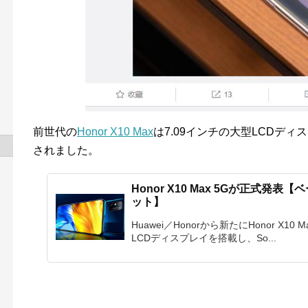
前世代の
Honor X10 Max
は7.09インチの大型LCDデ
されました。
Honor X10 Max 5Gが正式発
ット】
Huawei／Honorから新たにHonor X1
LCDディスプレイを搭載し、So...