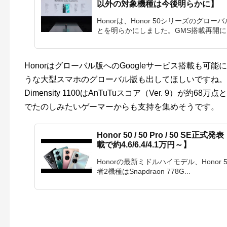
以外の対象機種は今後明らかに】
Honorは、Honor 50シリーズのグ
とを明らかにしました。GMS搭載再開により
Honorはグローバル版へのGoogleサービス搭載も可能にな
うな大型スマホのグローバル版も出してほしいですね。Hon
Dimensity 1100はAnTuTuスコア（Ver. 9）が
でたのしみたいゲーマーからも支持を集めそうです。
Honor 50 / 50 Pro / 50 SE正式発
載で約4.6/6.4/4.1万円～】
Honorの最新ミドルハイモデル、Honor 5
者2機種はSnapdraon 778G...