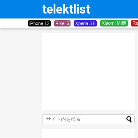
telektlist
Xiaomi Mi機
R
iPhone 12
Pixel 5
Xperia 5 II