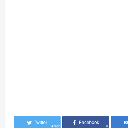
error
0