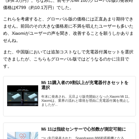
（約6.3万円）。ちなみに、前モデルMi 10のグローバル版の発表時
価格は€799（約10.1万円）でした。
これらを考慮すると、グローバル版の価格には正直あまり期待でき
ません。前回のその大きな価格差に不満を唱えたユーザーも多いた
め、Xiaomiがユーザーの声を聞き、改善することを願うしかありま
せんね。
また、中国版においては追加コストなしで充電器付属セットを選択
できましたが、こちらもグローバル版ではどうなるのかに注目で
す。
Mi 11購入者の9割以上が充電器付きセットを
選択
年末に発表され、元旦より販売開始となったXiaomi Mi 11。
Xiaomiは、業界の流れと環境を理由に充電器付属を廃止し
ましたが...
Mi 11は指紋センサーで心拍数が測定可能に
つい先日発表された、Snapdragon 888初搭載機となる