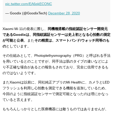
pic.twitter.com/EA6pkECONC
— Goodix (@GoodixTech)
December 28, 2020
Xiaomi Mi 11の発表に際し、
同機種搭載の指紋認証センサー開発元
であるGoodixは、同指紋認証センサーは史上初となる心拍数の測定
が可能と公表
。また
その精度は、スマートバンド/ウォッチ同等のも
の
としています。
その仕組みとして、Photoplethysmography（PRG）と呼ばれる手法
を用いているとのことですが、同手法は肌のタイプの違いなどによ
り不正確な場合があるとの報告もされており、完全に信用できるも
のではないようです。
またXiaomiは以前に、同社純正アプリのMi Healthに、カメラとLED
フラッシュを利用し心拍数を測定できる機能を追加しているため、
今回のように指紋認証センサーで測定可能となったのは理にかなっ
ていると言えます。
もちろんしっかりとした医療機器には敵うものではありませんが、