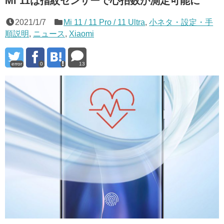
Mi 11は指紋センサーで心拍数が測定可能に
2021/1/7
Mi 11 / 11 Pro / 11 Ultra
,
小ネタ・設定・手
順説明
,
ニュース
,
Xiaomi
error
0
13