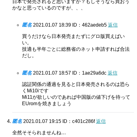
日本で発売されると思いますか？もしそうなら買おう
かなと思っているのですが、、、
匿名
2021.01.07 18:39
ID：462aedeb5
返信
買うだけなら日本発売またずにグロ版買えばい
い。
技適も半年ごとに総務省のネット申請すれば合法
だし。
匿名
2021.01.07 18:57
ID：1ae29a6dc
返信
認証関係の通過を見ると日本発売されるのは恐ら
くMi10iです
Mi11が欲しいのであれば中国版の値下げを待って
EUromを焼きましょう
匿名
2021.01.07 19:15
ID：c401c286f
返信
全然そそられませんね…