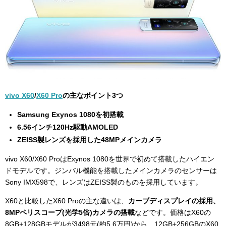
vivo X60
/
X60 Pro
の主なポイント3つ
Samsung Exynos 1080を初搭載
6.56インチ120Hz駆動AMOLED
ZEISS製レンズを採用した48MPメインカメラ
vivo X60/X60 ProはExynos 1080を世界で初めて搭載したハイエン
ドモデルです。ジンバル機能を搭載したメインカメラのセンサーは
Sony IMX598で、レンズはZEISS製のものを採用しています。
X60と比較したX60 Proの主な違いは、
カーブディスプレイの採用、
8MPペリスコープ(光学5倍)カメラの搭載
などです。価格はX60の
8GB+128GBモデルが3498元(約5.6万円)から、12GB+256GBのX60