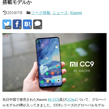
搭載モデルか
2019/7/8
リーク情報
,
ニュース
,
Xiaomi
error
0
0
先日中国で発売されたXiaomi
Mi CC9
及び
CC9e
について、グローバ
ルモデルの噂が入ってきました。CC9シリーズのグローバルモデル