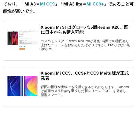
ており、
「Mi A3＝
Mi CC9
」「Mi A3 lite＝
Mi CC9e
」であること可
能性が高いです
。
Xiaomi Mi 9Tはグローバル版Redmi K20。既
に日本からも購入可能
コスパモンスターRedmi K20 Proが発売1時間で80億円売り
上げたニュースをお伝えしたばかりですが、Proではない無
印のRe...
Xiaomi Mi CC9、CC9eとCC9 Meitu版が正式
発表
背面の模様が実物でも視認できるか気になります。 Xiaomi
は前面カメラ性能を重視した新シリーズ「CC」を発表し、
新型スマート...