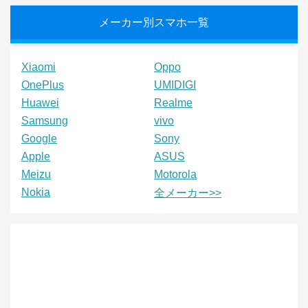
メーカー別スマホ一覧
Xiaomi
Oppo
OnePlus
UMIDIGI
Huawei
Realme
Samsung
vivo
Google
Sony
Apple
ASUS
Meizu
Motorola
Nokia
全メーカー>>