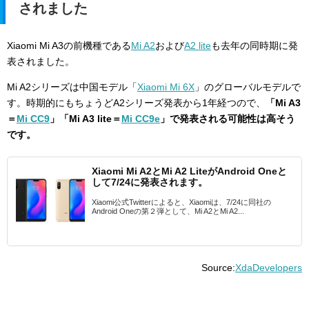
されました
Xiaomi Mi A3の前機種である
Mi A2
および
A2 lite
も去年の同時期に発
表されました。
Mi A2シリーズは中国モデル「
Xiaomi Mi 6X
」のグローバルモデルで
す。時期的にもちょうどA2シリーズ発表から1年経つので、
「Mi A3
＝
Mi CC9
」「Mi A3 lite＝
Mi CC9e
」で発表される可能性は高そう
です。
Xiaomi Mi A2とMi A2 LiteがAndroid Oneと
して7/24に発表されます。
Xiaomi公式Twitterによると、Xiaomiは、7/24に同社の
Android Oneの第２弾として、Mi A2とMi A2...
Source:
XdaDevelopers