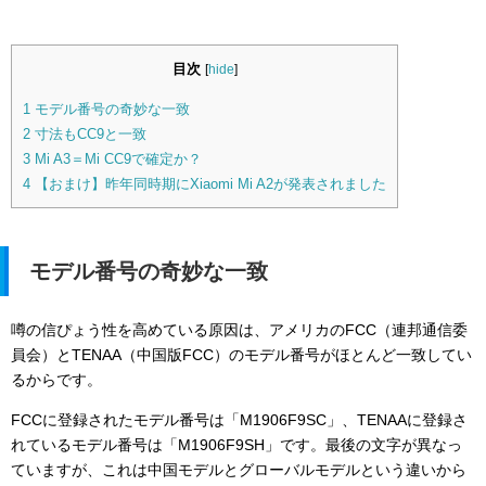
目次
[
hide
]
1
モデル番号の奇妙な一致
2
寸法もCC9と一致
3
Mi A3＝Mi CC9で確定か？
4
【おまけ】昨年同時期にXiaomi Mi A2が発表されました
モデル番号の奇妙な一致
噂の信ぴょう性を高めている原因は、アメリカのFCC（連邦通信委
員会）とTENAA（中国版FCC）のモデル番号がほとんど一致してい
るからです。
FCCに登録されたモデル番号は「M1906F9SC」、TENAAに登録さ
れているモデル番号は「M1906F9SH」です。最後の文字が異なっ
ていますが、これは中国モデルとグローバルモデルという違いから