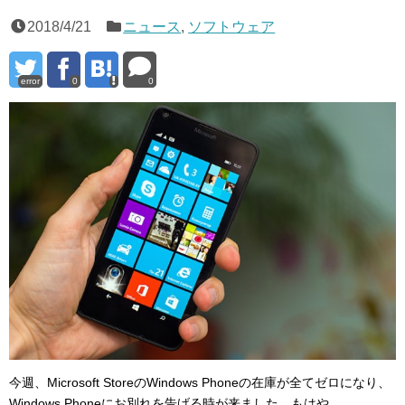
2018/4/21
ニュース
,
ソフトウェア
error
0
0
今週、Microsoft StoreのWindows Phoneの在庫が全てゼロになり、
Windows Phoneにお別れを告げる時が来ました。もはや