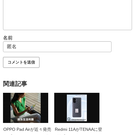
名前
関連記事
OPPO Pad Airが近々発売
Redmi 11AがTENAAに登