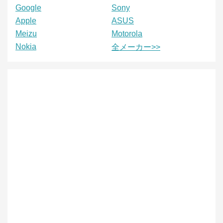
Google
Sony
Apple
ASUS
Meizu
Motorola
Nokia
全メーカー>>