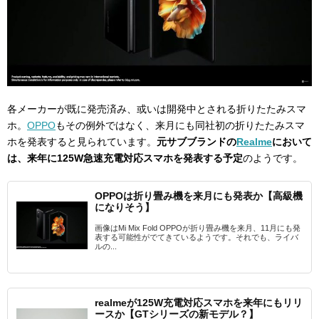
各メーカーが既に発売済み、或いは開発中とされる折りたたみスマ
ホ。
OPPO
もその例外ではなく、来月にも同社初の折りたたみスマ
ホを発表すると見られています。
元サブブランドの
Realme
において
は、来年に125W急速充電対応スマホを発表する予定
のようです。
OPPOは折り畳み機を来月にも発表か【高級機
になりそう】
画像はMi Mix Fold OPPOが折り畳み機を来月、11月にも発
表する可能性がでてきているようです。それでも、ライバ
ルの...
realmeが125W充電対応スマホを来年にもリリ
ースか【GTシリーズの新モデル？】