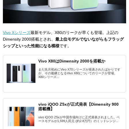
Vivo Xシリーズ
最新モデル、X80のリークが早くも登場。上記の
Dimensity 2000搭載とされ、
最上位モデルでないながらもフラッグ
シップといった性能になる模様
です。
Vivo X80はDimensity 2000を搭載か
まだ先月初めにVivo X70シリーズが発表されたばかりです
が、その後継となるVivo X80についてのリークが登場。
X80シリーズ...
vivo iQOO Z5xが正式発表【Dimensity 900
搭載機】
vivo iQOO Z5xが中国市場向けに正式発表されました。ベ
ースモデルが1,599人民元 (約2.8万円）のミッドレンジ...