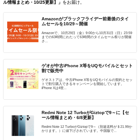
ル情報まとめ・10/25更新】」
をお届け。
Amazonがブラックフライデー前最後のタイ
ムセールを10/29～開催
Amazonで、10月29日（金）9:00から10月31日（日）23:59
までの63時間にわたって63時間のタイムセール祭りが開催
さ...
ゲオが中古iPhone X等をUQモバイルとセット
割で販売中
ゲオストアは、中古iPhone X等をUQモバイルの契約とセッ
トで割引購入できるキャンペーンを開始しています。
iPhone Xは4世...
Redmi Note 12 TurboがGiztopで9～に【セ
ール情報まとめ・6/8更新】
Redmi Note 12 TurboがGiztopで9～（別途送料が＄21.99か
かります。）に値下げされています。中国版で...