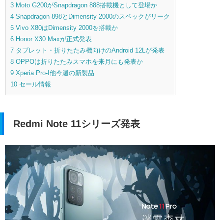
3
Moto G200がSnapdragon 888搭載機として登場か
4
Snapdragon 898とDimensity 2000のスペックがリーク
5
Vivo X80はDimensity 2000を搭載か
6
Honor X30 Maxが正式発表
7
タブレット・折りたたみ機向けのAndroid 12Lが発表
8
OPPOは折りたたみスマホを来月にも発表か
9
Xperia Pro-I他今週の新製品
10
セール情報
Redmi Note 11シリーズ発表