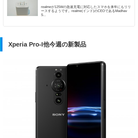
realmeが125Wの急速充電に対応したスマホを来年にもリリ
ースするようです。realme(インド)のCEOであるMadhav
S...
Xperia Pro-I他今週の新製品