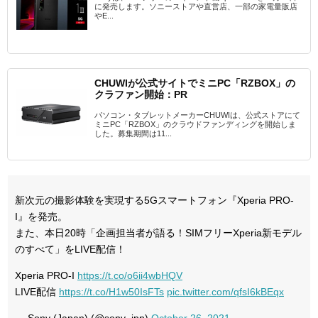
に発売します。ソニーストアや直営店、一部の家電量販店
やE...
CHUWIが公式サイトでミニPC「RZBOX」の
クラファン開始：PR
パソコン・タブレットメーカーCHUWIは、公式ストアにて
ミニPC「RZBOX」のクラウドファンディングを開始しま
した。募集期間は11...
新次元の撮影体験を実現する5Gスマートフォン『Xperia PRO-
I』を発売。
また、本日20時「企画担当者が語る！SIMフリーXperia新モデル
のすべて」をLIVE配信！
Xperia PRO-I
https://t.co/o6ii4wbHQV
LIVE配信
https://t.co/H1w50IsFTs
pic.twitter.com/qfsI6kBEqx
— Sony (Japan) (@sony_jpn)
October 26, 2021