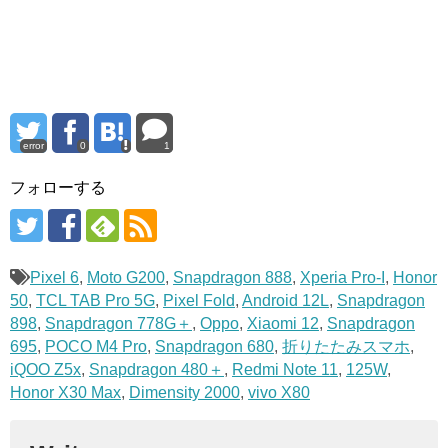
error
0
1
フォローする
Pixel 6
,
Moto G200
,
Snapdragon 888
,
Xperia Pro-I
,
Honor
50
,
TCL TAB Pro 5G
,
Pixel Fold
,
Android 12L
,
Snapdragon
898
,
Snapdragon 778G＋
,
Oppo
,
Xiaomi 12
,
Snapdragon
695
,
POCO M4 Pro
,
Snapdragon 680
,
折りたたみスマホ
,
iQOO Z5x
,
Snapdragon 480＋
,
Redmi Note 11
,
125W
,
Honor X30 Max
,
Dimensity 2000
,
vivo X80