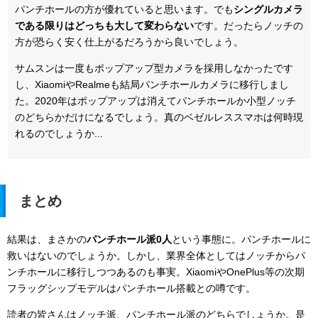
パンチホールの方が優れていると思います。でも
シングルカメラ
である限りはどっちも大して変わらない
です。だったらノッチの
方が恐らく安く仕上がるだろうから良いでしょう。
サムスンは一度もポップアップ型カメラを採用しなかったです
し、XiaomiやRealmeも結局パンチホールカメラに移行しまし
た。2020年はポップアップは消えてパンチホールか小型ノッチ
のどちらかだけになるでしょう。真のベゼルレススマホは何時現
れるのでしょうか...
まとめ
結果は、まさかの
パンチホール派0人
という事態に。パンチホールに
救いはないのでしょうか。しかし、業界全体としてはノッチからパ
ンチホールに移行しつつあるのも事実。XiaomiやOnePlus等の次期
フラッグシップモデルはパンチホール搭載との噂です。
読者の皆さんはノッチ派、パンチホール派のどちらでしょうか。是