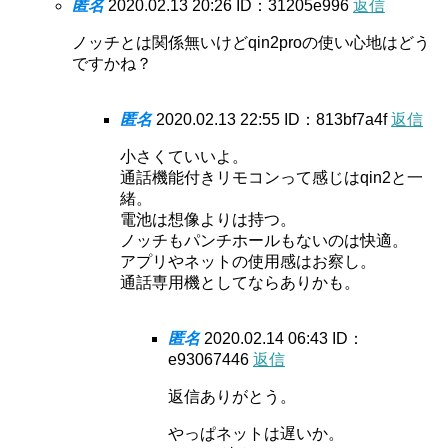
匿名
2020.02.13 20:26
ID：31205e996
返信
ノッチとは関係無いけどqin2proの使い心地はどう
ですかね？
匿名
2020.02.13 22:55
ID：813bf7a4f
返信
小さくていいよ。
通話機能付きリモコンって感じはqin2と一
緒。
電池は想像よりは持つ。
ノッチもパンチホールもないのは快適。
アプリやネットの使用感はお察し。
通話専用機としてならありかも。
匿名
2020.02.14 06:43
ID：
e93067446
返信
返信ありがとう。
やっぱネットは遅いか。