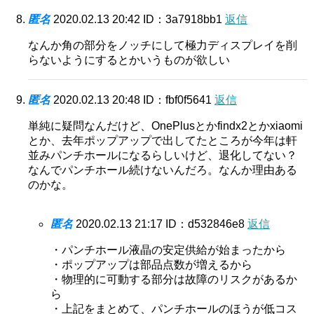
匿名
2020.02.13 20:42
ID：3a7918bb1
返信
なんか角の部分をノッチにして極力ディスプレイを削
らないようにするとかいうものが欲しい
匿名
2020.02.13 20:48
ID：fbf0f5641
返信
単純に疑問なんだけど、OnePlusとかfindx2とかxiaomi
とか、去年ポップアップで出してたところが今年は軒
並みパンチホールになるらしいけど、退化してない？
なんでパンチホール続けないんだろ。なんか理由ある
のかな。
匿名
2020.02.13 21:17
ID：d532846e8
返信
・パンチホール液晶の安定供給が始まったから
・ポップアップは部品点数が増えるから
・物理的に可動する部分は故障のリスクがあるか
ら
・上記をまとめて、パンチホールのほうが低コス