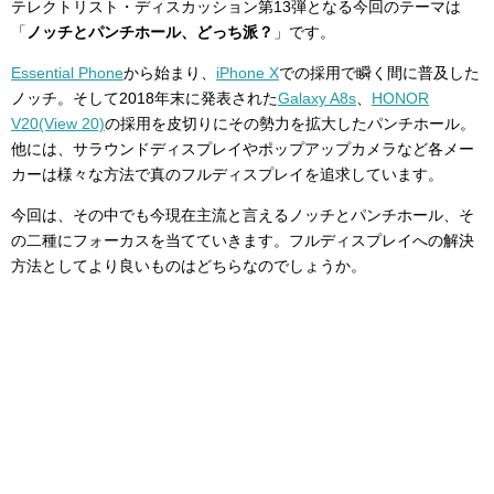
テレクトリスト・ディスカッション第13弾となる今回のテーマは
「
ノッチとパンチホール、どっち派？
」です。
Essential Phone
から始まり、
iPhone X
での採用で瞬く間に普及した
ノッチ。そして2018年末に発表された
Galaxy A8s
、
HONOR
V20(View 20)
の採用を皮切りにその勢力を拡大したパンチホール。
他には、サラウンドディスプレイやポップアップカメラなど各メー
カーは様々な方法で真のフルディスプレイを追求しています。
今回は、その中でも今現在主流と言えるノッチとパンチホール、そ
の二種にフォーカスを当てていきます。フルディスプレイへの解決
方法としてより良いものはどちらなのでしょうか。