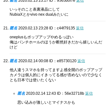
匿名
2020.02.13 23:17
ID：9565b0f7e
返信
いっそのこと表裏液晶にして
NubiaXとかvivo nex dualみたいに
匿名
2020.02.13 23:28
ID：c44f79135
返信
oneplusもポップアップやめるっぽい
俺はパンチホールのほうか断然好きだから嬉しいんだ
けど
匿名
2020.02.14 00:08
ID：e85730120
返信
他人違うスマホを持ってますよ感全開のポップアップ
カメラは個人的にイきってる感が否めないので少なく
とも日本では使いたくない
匿名
2020.02.14 12:43
ID：56e32718b
返信
思い込みが激しいとマイナスかも