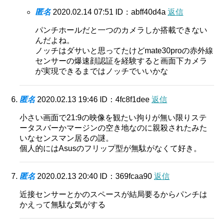
匿名
2020.02.14 07:51
ID：abff40d4a
返信
パンチホールだと一つのカメラしか搭載できない
んだよね。
ノッチはダサいと思ってたけどmate30proの赤外線
センサーの爆速顔認証を経験すると画面下カメラ
が実現できるまではノッチでいいかな
匿名
2020.02.13 19:46
ID：4fc8f1dee
返信
小さい画面で21:9の映像を観たい拘りが無い限りステ
ータスバーかマージンの空き地なのに親殺されたみた
いなセンスマン居るの謎。
個人的にはAsusのフリップ型が無駄がなくて好き。
匿名
2020.02.13 20:40
ID：369fcaa90
返信
近接センサーとかのスペースが結局要るからパンチは
かえって無駄な気がする