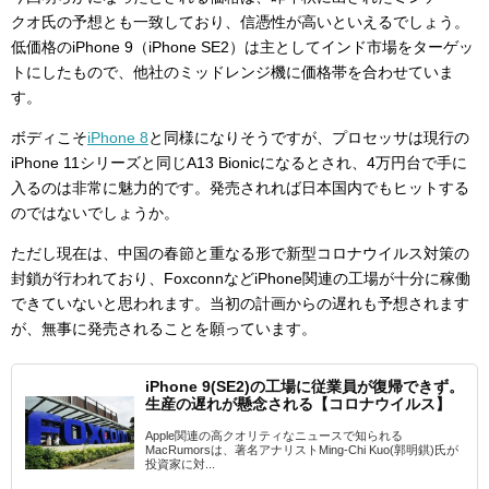
クオ氏の予想とも一致しており、信憑性が高いといえるでしょう。
低価格のiPhone 9（iPhone SE2）は主としてインド市場をターゲッ
トにしたもので、他社のミッドレンジ機に価格帯を合わせていま
す。
ボディこそ
iPhone 8
と同様になりそうですが、プロセッサは現行の
iPhone 11シリーズと同じA13 Bionicになるとされ、4万円台で手に
入るのは非常に魅力的です。発売されれば日本国内でもヒットする
のではないでしょうか。
ただし現在は、中国の春節と重なる形で新型コロナウイルス対策の
封鎖が行われており、FoxconnなどiPhone関連の工場が十分に稼働
できていないと思われます。当初の計画からの遅れも予想されます
が、無事に発売されることを願っています。
iPhone 9(SE2)の工場に従業員が復帰できず。
生産の遅れが懸念される【コロナウイルス】
Apple関連の高クオリティなニュースで知られる
MacRumorsは、著名アナリストMing-Chi Kuo(郭明錤)氏が
投資家に対...