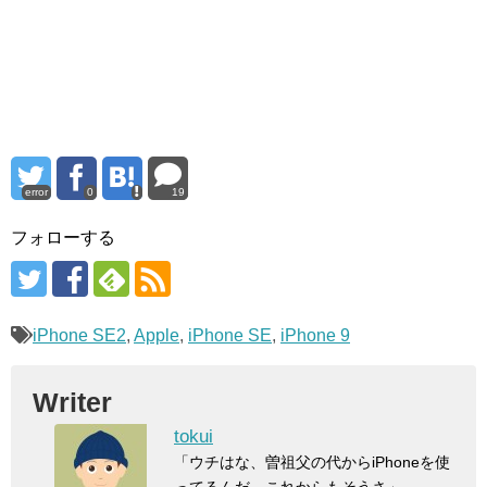
error
0
19
フォローする
iPhone SE2
,
Apple
,
iPhone SE
,
iPhone 9
Writer
tokui
「ウチはな、曽祖父の代からiPhoneを使