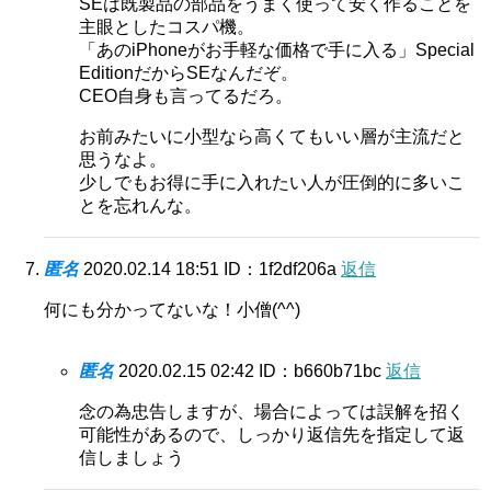
SEは既製品の部品をうまく使って安く作ることを
主眼としたコスパ機。
「あのiPhoneがお手軽な価格で手に入る」Special
EditionだからSEなんだぞ。
CEO自身も言ってるだろ。
お前みたいに小型なら高くてもいい層が主流だと
思うなよ。
少しでもお得に手に入れたい人が圧倒的に多いこ
とを忘れんな。
匿名
2020.02.14 18:51
ID：1f2df206a
返信
何にも分かってないな！小僧(^^)
匿名
2020.02.15 02:42
ID：b660b71bc
返信
念の為忠告しますが、場合によっては誤解を招く
可能性があるので、しっかり返信先を指定して返
信しましょう