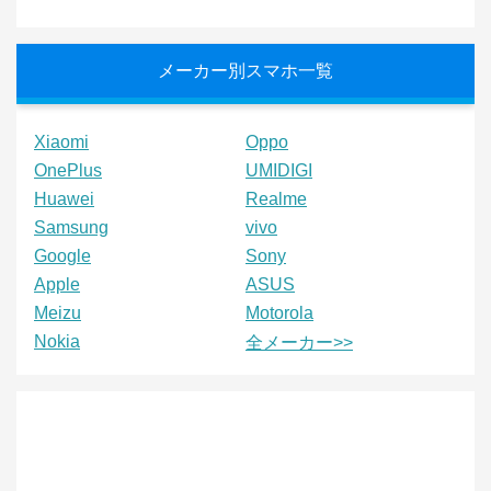
メーカー別スマホ一覧
Xiaomi
Oppo
OnePlus
UMIDIGI
Huawei
Realme
Samsung
vivo
Google
Sony
Apple
ASUS
Meizu
Motorola
Nokia
全メーカー>>