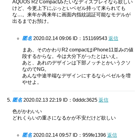
AQUOS R2 Compactみたいなディスプレイなら欲しい
けど、今更上下にぶっといベゼル持って来られても
な…。来年か再来年に画面内指紋認証可能なモデルが
出るまでお預け。
匿名
2020.02.14 09:06
ID：151169543
返信
まあ、そのかわりR2 compactはiPhone11並みの値
段するからな。今は大分下がったとはいえ。
あと、あれのデザインは下部ノッチとかいうクソ
なのでNG。
あんな中途半端なデザインにするならベゼルを増
やせよ。
匿名
2020.02.13 22:19
ID：0dddc3625
返信
色がかわいい
どれくらいの重さになるかが不安だけど欲しい
匿名
2020.02.14 09:57
ID：959fe1396
返信