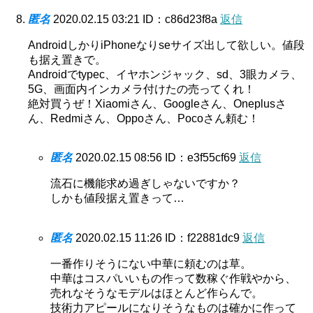
匿名
2020.02.15 03:21
ID：c86d23f8a
返信
AndroidしかりiPhoneなりseサイズ出して欲しい。値段
も据え置きで。
Androidでtypec、イヤホンジャック、sd、3眼カメラ、
5G、画面内インカメラ付けたの売ってくれ！
絶対買うぜ！Xiaomiさん、Googleさん、Oneplusさ
ん、Redmiさん、Oppoさん、Pocoさん頼む！
匿名
2020.02.15 08:56
ID：e3f55cf69
返信
流石に機能求め過ぎしゃないですか？
しかも値段据え置きって…
匿名
2020.02.15 11:26
ID：f22881dc9
返信
一番作りそうにない中華に頼むのは草。
中華はコスパいいもの作って数稼ぐ作戦やから、
売れなそうなモデルはほとんど作らんで。
技術力アピールになりそうなものは確かに作って