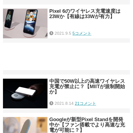
Pixel 6のワイヤレス充電速度は
23Wか【有線は33Wが有力】
2021.9.5
5コメント
中国で50W以上の高速ワイヤレス
充電が禁止に？【MIITが規制開始
か】
2021.8.14
21コメント
Googleが新型Pixel Standを開発
中か【ファン搭載でより高速な充
電が可能に？】