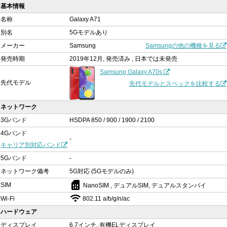
基本情報
名称
Galaxy A71
別名
5Gモデルあり
メーカー
Samsung
Samsungの他の機種を見る
発売時期
2019年12月, 発売済み , 日本では未発売
Samsung Galaxy A70s
先代モデル
先代モデルとスペックを比較する
ネットワーク
3Gバンド
HSDPA 850 / 900 / 1900 / 2100
4Gバンド
-
キャリア別対応バンド
5Gバンド
-
ネットワーク備考
5G対応 (5Gモデルのみ)
sim_card
SIM
NanoSIM , デュアルSIM, デュアルスタンバイ
Wi-Fi
802.11 a/b/g/n/ac
ハードウェア
ディスプレイ
6.7インチ, 有機ELディスプレイ