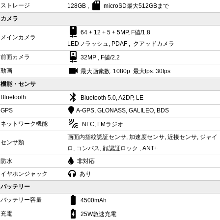
sd_card
ストレージ
128GB ,
microSD最大512GBまで
カメラ
camera_rear
64 + 12 + 5 + 5MP, F値/1.8
メインカメラ
LEDフラッシュ, PDAF , クアッドカメラ
camera_front
前面カメラ
32MP , F値/2.2
videocam
動画
最大画素数: 1080p 最大fps: 30fps
機能・センサ
bluetooth
Bluetooth
Bluetooth 5.0, A2DP, LE
GPS
A-GPS, GLONASS, GALILEO, BDS
leak_add
ネットワーク機能
NFC, FMラジオ
画面内指紋認証センサ, 加速度センサ, 近接センサ, ジャイ
センサ類
ロ, コンパス, 顔認証ロック , ANT+
防水
非対応
イヤホンジャック
あり
バッテリー
battery_std
バッテリー容量
4500mAh
battery_charging_full
充電
25W急速充電