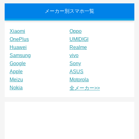
メーカー別スマホ一覧
Xiaomi
Oppo
OnePlus
UMIDIGI
Huawei
Realme
Samsung
vivo
Google
Sony
Apple
ASUS
Meizu
Motorola
Nokia
全メーカー>>