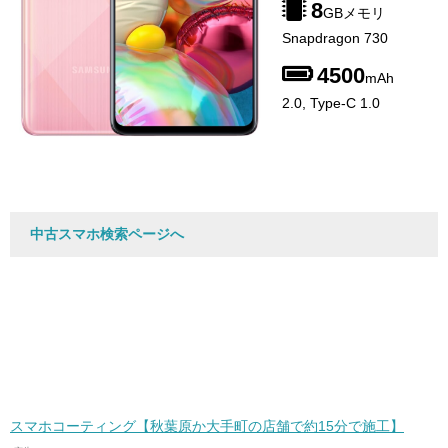
8
GBメモリ
Snapdragon 730
4500
mAh
2.0, Type-C 1.0
中古スマホ検索ページへ
スマホコーティング【秋葉原か大手町の店舗で約15分で施工】