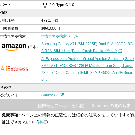
usb
ポート
2.0, Type-C 1.0
価格
現地価格
479ユーロ
円換算価格
約60,000円
中古スマホ検索
中古スマホ検索ページへ
Samsung Galaxy A71 (SM-A715F) Dual SIM 128GB+8G
(日本)
B RAM SIMフリー(Prism Crush Black/ブラック)
AliExpress.com Product - Global Version Samsung Galax
y A71 A715F/DS 8GB 128GB Mobile Phone Snapdragon
730 6.7" Quad Camera 64MP 32MP 4500mAh 4G Smart
phon
その他
公式サイト
Galaxy A71
他機種とスペックを比較
Samsungの他の端末
免責事項:
ページ上の情報の正確性には細心の注意を払っていますが保
証はできかねます (
詳細
)