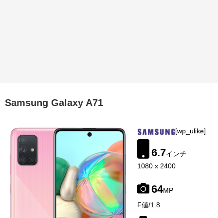
Samsung Galaxy A71
[wp_ulike]
6.7
インチ
1080 x 2400
64
MP
image-
F値/1.8
source:
gsmarena