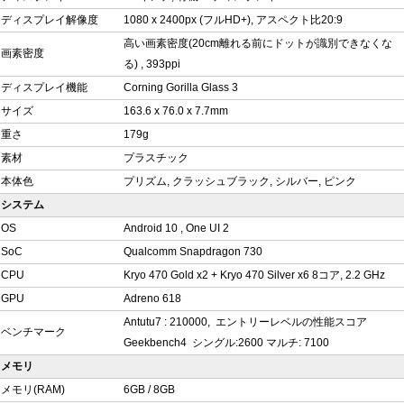
ディスプレイ解像度
1080 x 2400px (フルHD+), アスペクト比20:9
高い画素密度(20cm離れる前にドットが識別できなくな
画素密度
る) , 393ppi
ディスプレイ機能
Corning Gorilla Glass 3
サイズ
163.6 x 76.0 x 7.7mm
重さ
179g
素材
プラスチック
本体色
プリズム, クラッシュブラック, シルバー, ピンク
システム
OS
Android 10 , One UI 2
SoC
Qualcomm Snapdragon 730
CPU
Kryo 470 Gold x2 + Kryo 470 Silver x6 8コア, 2.2 GHz
GPU
Adreno 618
Antutu7 : 210000, エントリーレベルの性能スコア
ベンチマーク
Geekbench4 シングル:2600 マルチ: 7100
メモリ
メモリ(RAM)
6GB / 8GB