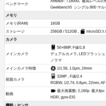
Antutu9 : 718000, 最高レベ
ベンチマーク
Geekbench5 シングル:900 マルチ
メモリ
メモリ(RAM)
16GB
sd_card
ストレージ
256GB / 512GB ,
microS
カメラ
camera_rear
50+8MP, F値/1.8
メインカメラ
デュアルカメラ, LEDフラッシュ 
ノラマ
camera
メインカメラ特徴
1/1.56, 1.0μm, 24mm
camera_front
32MP , F値/2.4
前面カメラ
RGBW, 1/2.74, 0.8μm, 22mm, AF
videocam
最大画素数: 2,160p 最大fps:
動画
HDR, gyro-EIS
機能・センサ