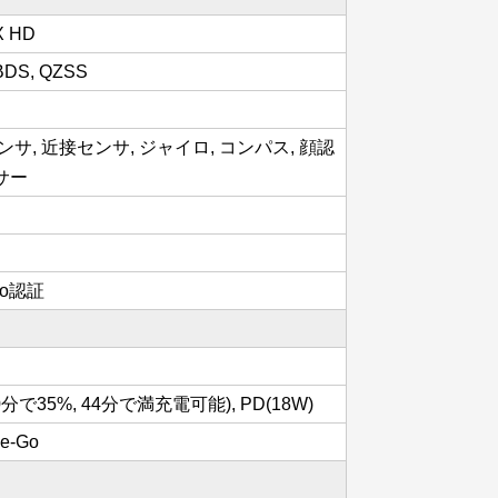
tX HD
BDS, QZSS
サ, 近接センサ, ジャイロ, コンパス, 顔認
サー
dio認証
で35%, 44分で満充電可能), PD(18W)
he-Go