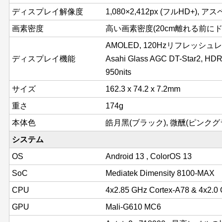
ディスプレイ解像度
1,080×2,412px (フルHD+), ア
画素密度
高い画素密度(20cm離れる前にドッ
AMOLED, 120Hzリフレッシュ
ディスプレイ機能
Asahi Glass AGC DT-Star2, HDR
950nits
サイズ
162.3 x 74.2 x 7.2mm
重さ
174g
本体色
皓月黑(ブラック), 微醺(ピンクグ
システム
OS
Android 13 , ColorOS 13
SoC
Mediatek Dimensity 8100-MAX
CPU
4x2.85 GHz Cortex-A78 & 4x2.0
GPU
Mali-G610 MC6