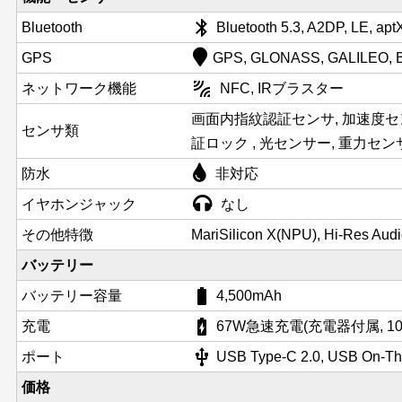
bluetooth
Bluetooth
Bluetooth 5.3, A2DP, LE, ap
GPS
GPS, GLONASS, GALILEO, 
leak_add
ネットワーク機能
NFC, IRブラスター
画面内指紋認証センサ, 加速度セン
センサ類
証ロック , 光センサー, 重力セン
防水
非対応
イヤホンジャック
なし
その他特徴
MariSilicon X(NPU), Hi-Res Au
バッテリー
battery_std
バッテリー容量
4,500mAh
battery_charging_full
充電
67W急速充電(充電器付属, 10分
usb
ポート
USB Type-C 2.0, USB On-T
価格