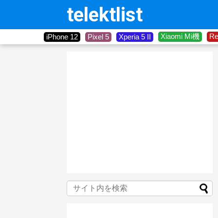
telektlist
Xiaomi Mi機
R
iPhone 12
Pixel 5
Xperia 5 II