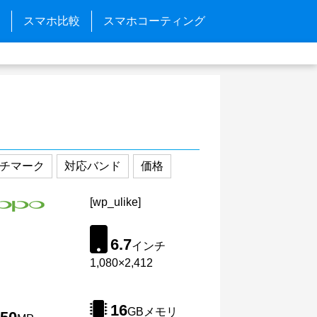
スマホ比較
スマホコーティング
チマーク
対応バンド
価格
[wp_ulike]
6.7
インチ
1,080×2,412
16
GBメモリ