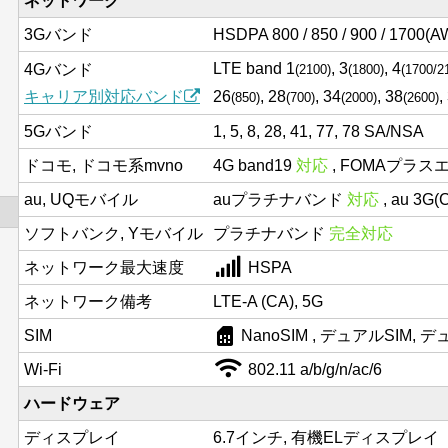
ネットワーク
3Gバンド
HSDPA 800 / 850 / 900 / 1700(AW
LTE band 1
, 3
, 4
4Gバンド
(2100)
(1800)
(1700/2
キャリア別対応バンド
26
, 28
, 34
, 38
,
(850)
(700)
(2000)
(2600)
5Gバンド
1, 5, 8, 28, 41, 77, 78 SA/NSA
ドコモ, ドコモ系mvno
4G band19
対応
, FOMAプラス
au, UQモバイル
auプラチナバンド
対応
, au 3G
ソフトバンク, Yモバイル
プラチナバンド
完全対応
ネットワーク最大速度
HSPA
ネットワーク備考
LTE-A (CA), 5G
sim_card
SIM
NanoSIM , デュアルSIM,
Wi-Fi
802.11 a/b/g/n/ac/6
ハードウェア
ディスプレイ
6.7インチ, 有機ELディスプレイ