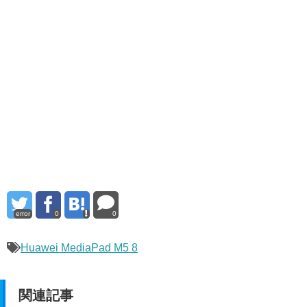
error
0
0
Huawei MediaPad M5 8
関連記事