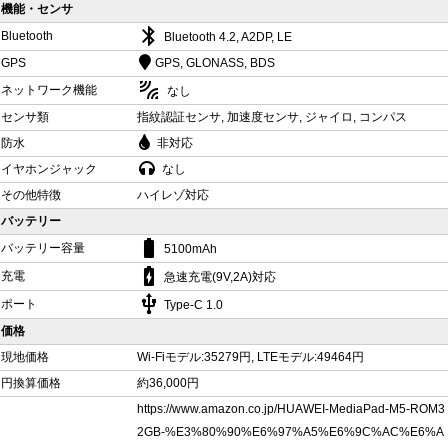
機能・センサ
bluetooth
Bluetooth
Bluetooth 4.2, A2DP, LE
GPS
GPS, GLONASS, BDS
leak_add
ネットワーク機能
なし
センサ類
指紋認証センサ, 加速度センサ, ジャイロ, コンパス
防水
非対応
イヤホンジャック
なし
その他特徴
ハイレゾ対応
バッテリー
battery_std
バッテリー容量
5100mAh
battery_charging_full
充電
急速充電(9V,2A)対応
usb
ポート
Type-C 1.0
価格
現地価格
Wi-Fiモデル:35279円, LTEモデル:49464円
円換算価格
約36,000円
https://www.amazon.co.jp/HUAWEI-MediaPad-M5-ROM3
2GB-%E3%80%90%E6%97%A5%E6%9C%AC%E6%A