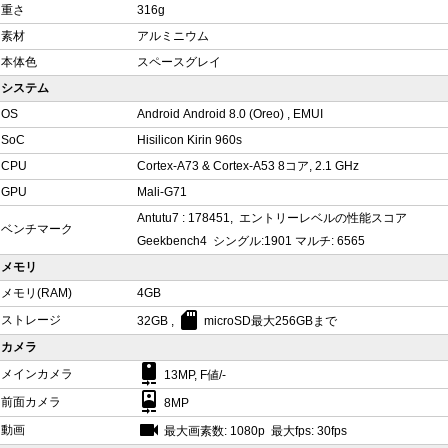
重さ
316g
素材
アルミニウム
本体色
スペースグレイ
システム
OS
Android Android 8.0 (Oreo) , EMUI
SoC
Hisilicon Kirin 960s
CPU
Cortex-A73 & Cortex-A53 8コア, 2.1 GHz
GPU
Mali-G71
Antutu7 : 178451, エントリーレベルの性能スコア
ベンチマーク
Geekbench4 シングル:1901 マルチ: 6565
メモリ
メモリ(RAM)
4GB
sd_card
ストレージ
32GB ,
microSD最大256GBまで
カメラ
camera_rear
メインカメラ
13MP, F値/-
camera_front
前面カメラ
8MP
videocam
動画
最大画素数: 1080p 最大fps: 30fps