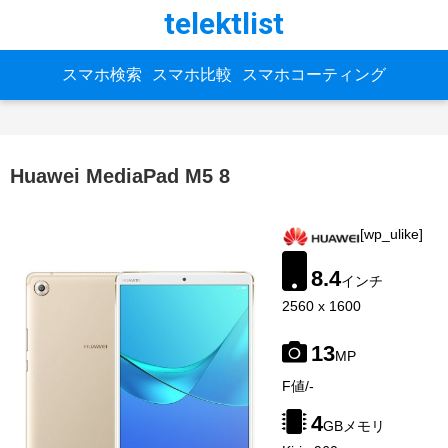
telektlist
スマホ検索
スマホ比較
スマホコーティング
Huawei MediaPad M5 8
[wp_ulike]
8.4
インチ
2560 x 1600
13
MP
image-
F値/-
source:
gsmarena
4
GBメモリ