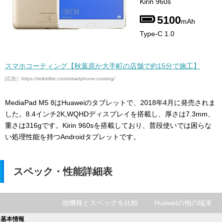
Kirin 960s
5100
mAh
Type-C 1.0
スマホコーティング【秋葉原か大手町の店舗で約15分で施工】
[広告］https://telektlist.com/smartphone-coating/
MediaPad M5 8はHuaweiのタブレットで、2018年4月に発売されま
した。8.4インチ2K,WQHDディスプレイを搭載し、厚さは7.3mm、
重さは316gです。Kirin 960sを搭載しており、普段使いでは困らな
い処理性能を持つAndroidタブレットです。
スペック・性能詳細表
他機種とスペックを比較
Huaweiの他の端末
基本情報