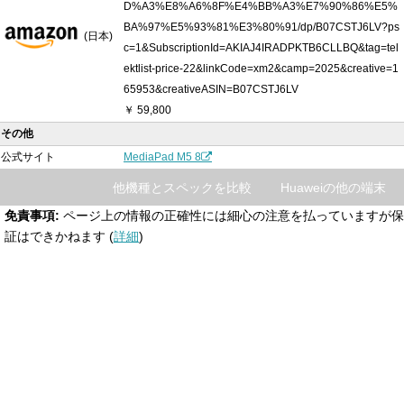
D%A3%E8%A6%8F%E4%BB%A3%E7%90%86%E5%
BA%97%E5%93%81%E3%80%91/dp/B07CSTJ6LV?ps
(日本)
c=1&SubscriptionId=AKIAJ4IRADPKTB6CLLBQ&tag=tel
ektlist-price-22&linkCode=xm2&camp=2025&creative=1
65953&creativeASIN=B07CSTJ6LV
￥ 59,800
その他
公式サイト
MediaPad M5 8
他機種とスペックを比較
Huaweiの他の端末
免責事項:
ページ上の情報の正確性には細心の注意を払っていますが保
証はできかねます (
詳細
)