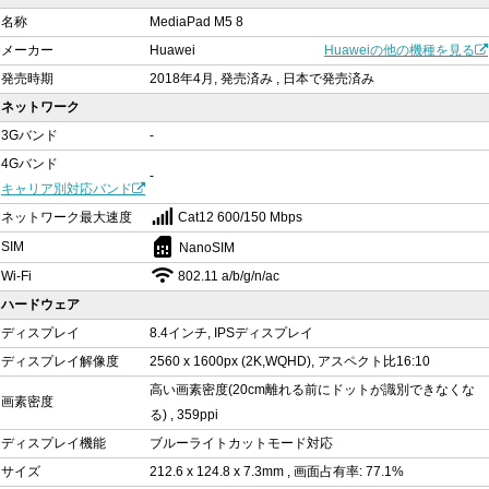
名称
MediaPad M5 8
メーカー
Huawei
Huaweiの他の機種を見る
発売時期
2018年4月, 発売済み , 日本で発売済み
ネットワーク
3Gバンド
-
4Gバンド
-
キャリア別対応バンド
ネットワーク最大速度
Cat12 600/150 Mbps
sim_card
SIM
NanoSIM
Wi-Fi
802.11 a/b/g/n/ac
ハードウェア
ディスプレイ
8.4インチ, IPSディスプレイ
ディスプレイ解像度
2560 x 1600px (2K,WQHD), アスペクト比16:10
高い画素密度(20cm離れる前にドットが識別できなくな
画素密度
る) , 359ppi
ディスプレイ機能
ブルーライトカットモード対応
サイズ
212.6 x 124.8 x 7.3mm , 画面占有率: 77.1%