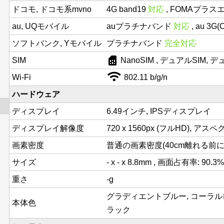
ドコモ, ドコモ系mvno
4G band19
対応
, FOMAプラス
au, UQモバイル
auプラチナバンド
対応
, au 3G
ソフトバンク, Yモバイル
プラチナバンド
完全対応
sim_card
SIM
NanoSIM , デュアルSIM,
Wi-Fi
802.11 b/g/n
ハードウェア
ディスプレイ
6.49インチ, IPSディスプレイ
ディスプレイ解像度
720 x 1560px (フルHD), アスペ
画素密度
普通の画素密度(40cm離れる前にド
サイズ
- x - x 8.8mm , 画面占有率: 90.3%
重さ
-g
グラディエントブルー, コーラル
本体色
ラック