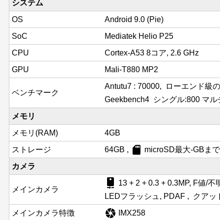
システム
OS
Android 9.0 (Pie)
SoC
Mediatek Helio P25
CPU
Cortex-A53 8コア, 2.6 GHz
GPU
Mali-T880 MP2
Antutu7 : 70000, ローエン
ベンチマーク
Geekbench4 シングル:800 マルチ
メモリ
メモリ(RAM)
4GB
sd_card
ストレージ
64GB ,
microSD最大-GBま
カメラ
camera_rear
13 + 2 + 0.3 + 0.3MP, F値/不
メインカメラ
LEDフラッシュ, PDAF , クア
camera
メインカメラ特徴
IMX258