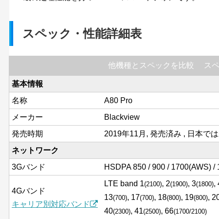
スペック・性能詳細表
他機種とスペックを比較
ス
基本情報
名称
A80 Pro
メーカー
Blackview
発売時期
2019年11月, 発売済み , 日本で
ネットワーク
3Gバンド
HSDPA 850 / 900 / 1700(AWS) / 
LTE band 1
, 2
, 3
,
(2100)
(1900)
(1800)
4Gバンド
13
, 17
, 18
, 19
, 2
(700)
(700)
(800)
(800)
キャリア別対応バンド
40
, 41
, 66
(2300)
(2500)
(1700/2100)