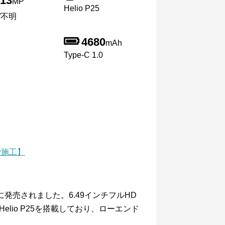
13
MP
Helio P25
/不明
4680
mAh
Type-C 1.0
で施工】
11月に発売されました。6.49インチフルHD
elio P25を搭載しており、ローエンド