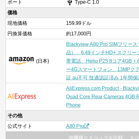
usb
ポート
Type-C 1.0
価格
現地価格
159.99ドル
円換算価格
約17,000円
Blackview A80 Pro SIMフリ
品）、6.49インチHD+ スク
(日本)
帯電話、Helio P25 8コア4GB
ー4Gスマートフォン、13MPク
証 au不可 技適認証済み 1年間
AliExpress.com Product - Blackv
Quad Core Rear Cameras 4GB R
Phone
その他
公式サイト
A80 Pro
他機種とスペックを比較
ス