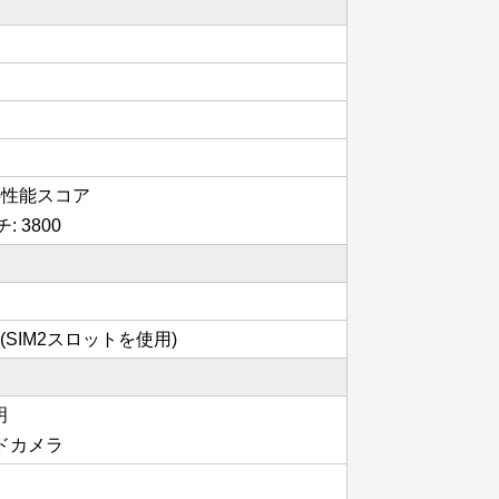
ド級の性能スコア
: 3800
で(SIM2スロットを使用)
明
ッドカメラ