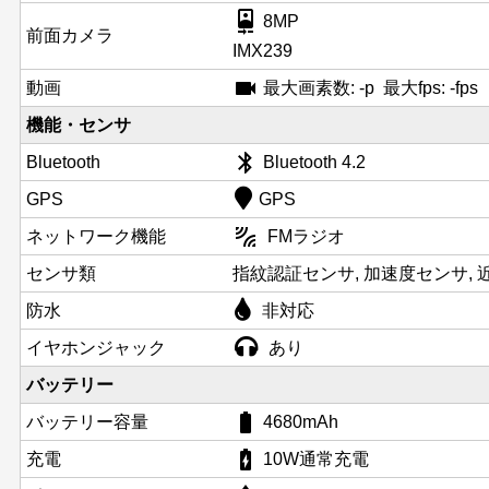
camera_front
8MP
前面カメラ
IMX239
videocam
動画
最大画素数: -p 最大fps: -fps
機能・センサ
bluetooth
Bluetooth
Bluetooth 4.2
GPS
GPS
leak_add
ネットワーク機能
FMラジオ
センサ類
指紋認証センサ, 加速度センサ, 
防水
非対応
イヤホンジャック
あり
バッテリー
battery_std
バッテリー容量
4680mAh
battery_charging_full
充電
10W通常充電