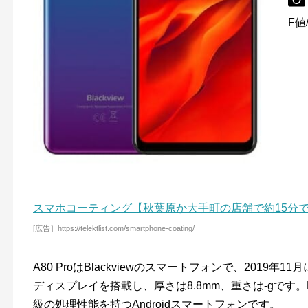
F値
スマホコーティング【秋葉原か大手町の店舗で約15分
[広告］https://telektlist.com/smartphone-coating/
A80 ProはBlackviewのスマートフォンで、2019年
ディスプレイを搭載し、厚さは8.8mm、重さは-gです。H
級の処理性能を持つAndroidスマートフォンです。