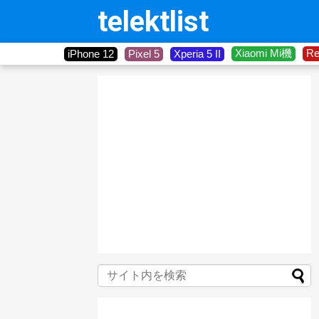
telektlist
Xiaomi Mi機
R
iPhone 12
Pixel 5
Xperia 5 II