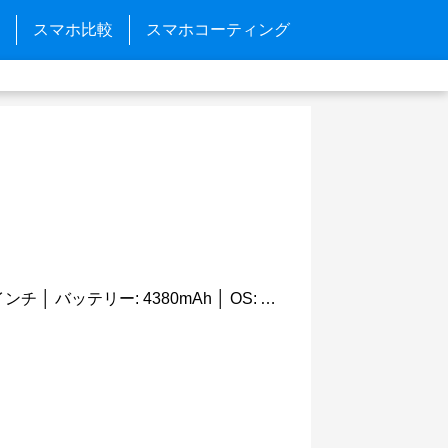
スマホ比較
スマホコーティング
日本では未発売 │ 画面サイズ: 5.84インチ │ バッテリー: 4380mAh │ OS: Android 9.0(Pie)