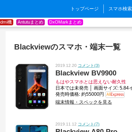
トップページ
スマホ検索
edmi機
Antutuまとめ
DxOMarkまとめ
Blackviewのスマホ・端末一覧
2019.12.20
コメント(3)
Blackview BV9900
もはやスマホとは思えない耐久性
発売時価格: 約55000円
端末情報・スペックを見る
2019.11.12
コメント(7)
Blackview A80 Pro