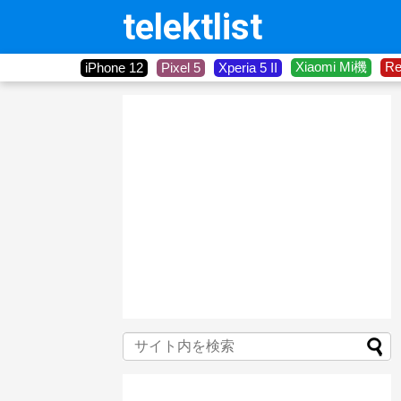
telektlist
Xiaomi Mi機
R
iPhone 12
Pixel 5
Xperia 5 II