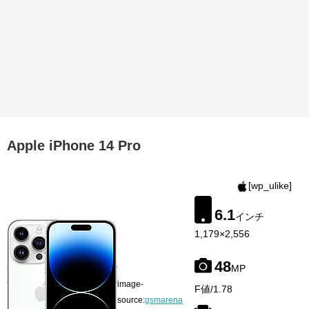
Apple iPhone 14 Pro
[wp_ulike]
6.1
インチ
1,179×2,556
48
MP
image-
F値/1.78
source:
gsmarena