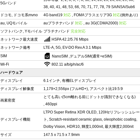
5Gバンド
38, 40, 41, 48, 53, 66, 70, 71, 77, 78, 79 SA/NSA/Sub6
ドコモ, ドコモ系mvno
4G band19
対応
, FOMAプラスエリア3G
対応
(例外あり)
au, UQモバイル
auプラチナバンド
対応
, au 3G(CDMA2000)
対応
ソフトバンク, Yモバイル
プラチナバンド
完全対応
ネットワーク最大速度
HSPA 42.2/5.76 Mbps
ネットワーク備考
LTE-A, 5G, EV-DO Rev.A 3.1 Mbps
sim_card
SIM
NanoSIM ,デュアルSIM(通常+eSIM)
Wi-Fi
802.11 a/b/g/n/ac/6
ハードウェア
ディスプレイ
6.1インチ, 有機ELディスプレイ
ディスプレイ解像度
1,179×2,556px (フルHD+), アスペクト比19.5:9
とても高い(5cm離れる前にドットが識別できなくなる)
画素密度
, 460ppi
LTPO Super Retina XDR OLED, 120Hzリフレッシュレー
ディスプレイ機能
ト, Scratch-resistant ceramic glass, oleophobic coating,
Dolby Vision, HDR10, 輝度1,000nit, 最大輝度2,000nit
サイズ
147.5 x 71.5 x 7.9mm