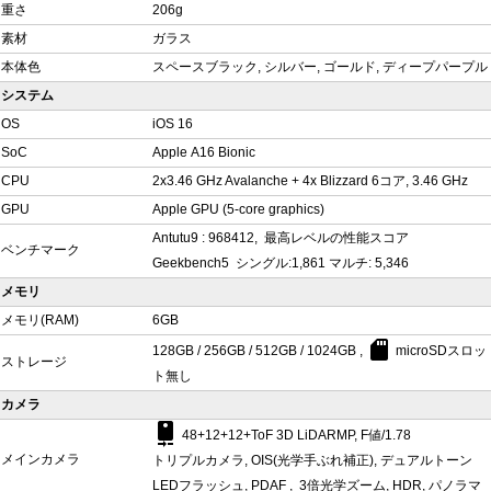
重さ
206g
素材
ガラス
本体色
スペースブラック, シルバー, ゴールド, ディープパープル
システム
OS
iOS 16
SoC
Apple A16 Bionic
CPU
2x3.46 GHz Avalanche + 4x Blizzard 6コア, 3.46 GHz
GPU
Apple GPU (5-core graphics)
Antutu9 : 968412, 最高レベルの性能スコア
ベンチマーク
Geekbench5 シングル:1,861 マルチ: 5,346
メモリ
メモリ(RAM)
6GB
sd_card
128GB / 256GB / 512GB / 1024GB ,
microSDスロッ
ストレージ
ト無し
カメラ
camera_rear
48+12+12+ToF 3D LiDARMP, F値/1.78
メインカメラ
トリプルカメラ, OIS(光学手ぶれ補正), デュアルトーン
LEDフラッシュ, PDAF , 3倍光学ズーム, HDR, パノラマ