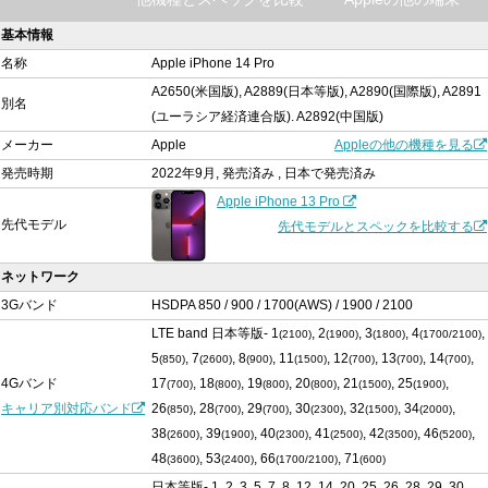
基本情報
名称
Apple iPhone 14 Pro
A2650(米国版), A2889(日本等版), A2890(国際版), A2891
別名
(ユーラシア経済連合版). A2892(中国版)
メーカー
Apple
Appleの他の機種を見る
発売時期
2022年9月, 発売済み , 日本で発売済み
Apple iPhone 13 Pro
先代モデル
先代モデルとスペックを比較する
ネットワーク
3Gバンド
HSDPA 850 / 900 / 1700(AWS) / 1900 / 2100
LTE band 日本等版- 1
, 2
, 3
, 4
,
(2100)
(1900)
(1800)
(1700/2100)
5
, 7
, 8
, 11
, 12
, 13
, 14
,
(850)
(2600)
(900)
(1500)
(700)
(700)
(700)
4Gバンド
17
, 18
, 19
, 20
, 21
, 25
,
(700)
(800)
(800)
(800)
(1500)
(1900)
キャリア別対応バンド
26
, 28
, 29
, 30
, 32
, 34
,
(850)
(700)
(700)
(2300)
(1500)
(2000)
38
, 39
, 40
, 41
, 42
, 46
,
(2600)
(1900)
(2300)
(2500)
(3500)
(5200)
48
, 53
, 66
, 71
(3600)
(2400)
(1700/2100)
(600)
日本等版- 1, 2, 3, 5, 7, 8, 12, 14, 20, 25, 26, 28, 29, 30,