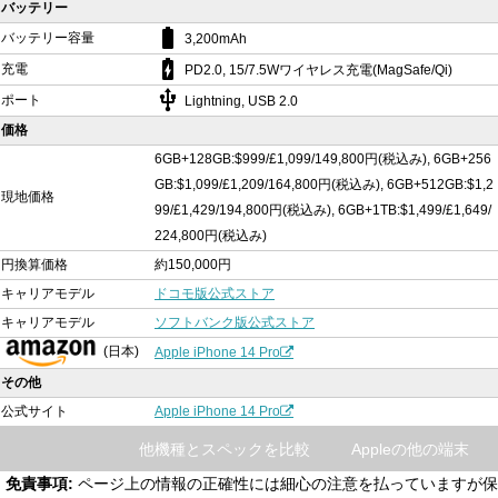
バッテリー
battery_std
バッテリー容量
3,200mAh
battery_charging_full
充電
PD2.0, 15/7.5Wワイヤレス充電(MagSafe/Qi)
usb
ポート
Lightning, USB 2.0
価格
6GB+128GB:$999/£1,099/149,800円(税込み), 6GB+256
GB:$1,099/£1,209/164,800円(税込み), 6GB+512GB:$1,2
現地価格
99/£1,429/194,800円(税込み), 6GB+1TB:$1,499/£1,649/
224,800円(税込み)
円換算価格
約150,000円
キャリアモデル
ドコモ版公式ストア
キャリアモデル
ソフトバンク版公式ストア
(日本)
Apple iPhone 14 Pro
その他
公式サイト
Apple iPhone 14 Pro
他機種とスペックを比較
Appleの他の端末
免責事項:
ページ上の情報の正確性には細心の注意を払っていますが保