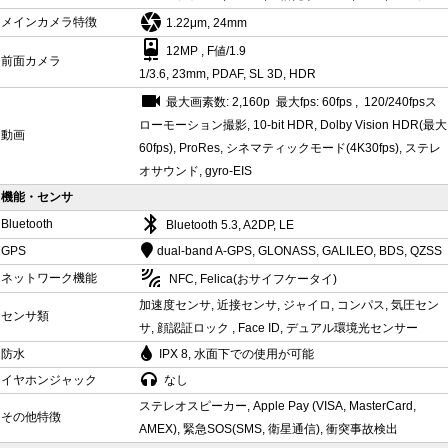
camera
メインカメラ特徴
1.22μm, 24mm
camera_front
12MP , F値/1.9
前面カメラ
1/3.6, 23mm, PDAF, SL 3D, HDR
videocam
最大画素数: 2,160p 最大fps: 60fps , 120/240fpsス
ローモーション撮影, 10-bit HDR, Dolby Vision HDR(最大
動画
60fps), ProRes, シネマティックモード(4K30fps), ステレ
オサウンド, gyro-EIS
機能・センサ
bluetooth
Bluetooth
Bluetooth 5.3, A2DP, LE
GPS
dual-band A-GPS, GLONASS, GALILEO, BDS, QZSS
leak_add
ネットワーク機能
NFC, Felica(おサイフケータイ)
加速度センサ, 近接センサ, ジャイロ, コンパス, 気圧セン
センサ類
サ, 顔認証ロック , Face ID, デュアル環境光センサー
防水
IPX 8, 水面下での使用が可能
イヤホンジャック
なし
ステレオスピーカー, Apple Pay (VISA, MasterCard,
その他特徴
AMEX), 緊急SOS(SMS, 衛星通信), 衝突事故検出