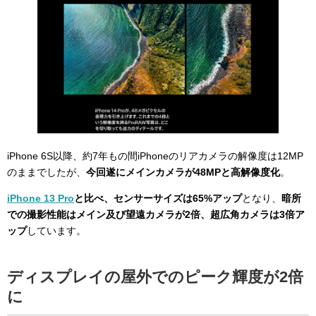
iPhone 6S以降、約7年もの間iPhoneのリアカメラの解像度は12MP
のままでしたが、
今回遂にメインカメラが48MPと高解像度化
。
iPhone 13 Pro
と比べ、センサーサイズは65%アップ
となり、
暗所
での撮影性能はメイン及び望遠カメラが2倍、超広角カメラは3倍ア
ップ
しています。
ディスプレイの屋外でのピーク輝度が2倍
に