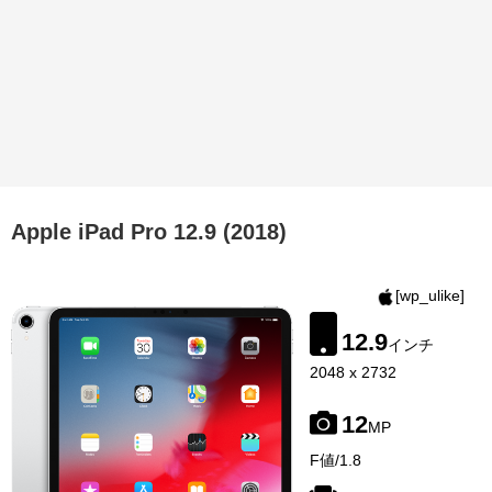
Apple iPad Pro 12.9 (2018)
[wp_ulike]
12.9
インチ
2048 x 2732
12
MP
image-
F値/1.8
source:
gsmarena