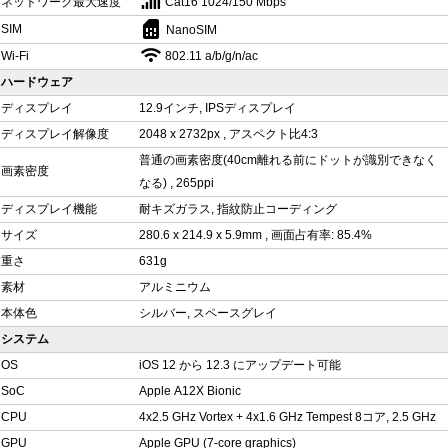
ネットワーク最大速度
Cat16 1024/150 Mbps
sim_card
SIM
NanoSIM
Wi-Fi
802.11 a/b/g/n/ac
ハードウェア
ディスプレイ
12.9インチ, IPSディスプレイ
ディスプレイ解像度
2048 x 2732px , アスペクト比4:3
普通の画素密度(40cm離れる前にドットが識別できなく
画素密度
なる) , 265ppi
ディスプレイ機能
耐キズガラス, 指紋防止コーディング
サイズ
280.6 x 214.9 x 5.9mm , 画面占有率: 85.4%
重さ
631g
素材
アルミニウム
本体色
シルバー, スペースグレイ
システム
OS
iOS 12 から 12.3 にアップデート可能
SoC
Apple A12X Bionic
CPU
4x2.5 GHz Vortex + 4x1.6 GHz Tempest 8コア, 2.5 GHz
GPU
Apple GPU (7-core graphics)