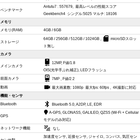
Antutu7 : 557679, 最高レベルの性能スコア
ベンチマーク
Geekbench4 シングル:5025 マルチ: 18106
メモリ
メモリ(RAM)
4GB / 6GB
sd_card
64GB / 256GB / 512GB / 1024GB ,
microSDスロッ
ストレージ
ト無し
カメラ
camera_rear
12MP, F値/1.8
メインカメラ
OIS(光学手ぶれ補正), LEDフラッシュ
camera_front
前面カメラ
7MP , F値/2.2
videocam
動画
最大画素数: 1080p 最大fps: 60fps , 4K撮影に対応
機能・センサ
bluetooth
Bluetooth
Bluetooth 5.0, A2DP, LE, EDR
A-GPS, GLONASS, GALILEO, QZSS (Wi‑Fi + Cellular
GPS
モデルのみ対応)
leak_add
ネットワーク機能
なし
加速度センサ, 近接センサ, ジャイロ, コンパス, 気圧セン