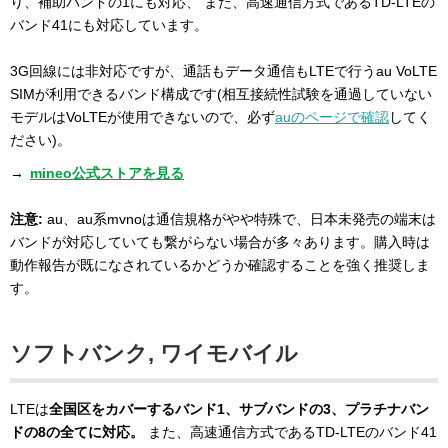
り、補助バンドの1にも対応、 また、高速通信方式であるTD-LTEの
バンド41にも対応しています。
3G回線には非対応ですが、通話もデータ通信もLTEで行うau VoLTE
SIMが利用できるバンド構成です(相互接続性試験を通過していない
モデルはVoLTEが使用できないので、必ず
auのページで確認
してく
ださい)。
→
mineo公式ストアを見る
注意:
au、au系mvnoは通信規格がやや特殊で、日本未発売の端末は
バンドが対応していても繋がらない場合が多々あります。購入時は
動作報告が既になされているかどうか確認することを強く推奨しま
す。
ソフトバンク, ワイモバイル
LTEは
全国区をカバーするバンド1、サブバンドの3、プラチナバン
ドの8の全てに対応。
また、高速通信方式であるTD-LTEのバンド41