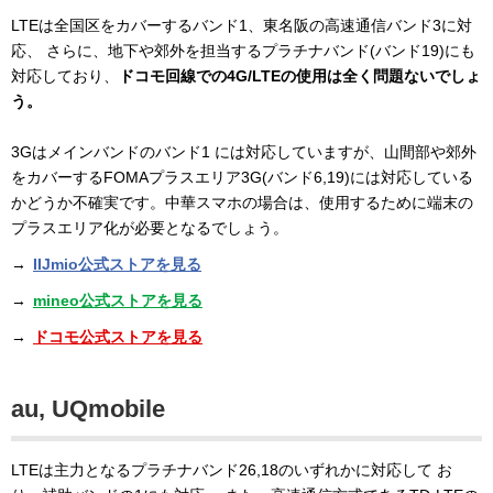
LTEは全国区をカバーするバンド1、東名阪の高速通信バンド3に対
応、 さらに、地下や郊外を担当するプラチナバンド(バンド19)にも
対応しており、
ドコモ回線での4G/LTEの使用は全く問題ないでしょ
う。
3Gはメインバンドのバンド1 には対応していますが、山間部や郊外
をカバーするFOMAプラスエリア3G(バンド6,19)には対応している
かどうか不確実です。中華スマホの場合は、使用するために端末の
プラスエリア化が必要となるでしょう。
→
IIJmio公式ストアを見る
→
mineo公式ストアを見る
→
ドコモ公式ストアを見る
au, UQmobile
LTEは主力となるプラチナバンド26,18のいずれかに対応して お