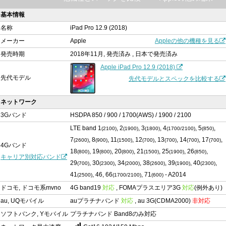
基本情報
名称
iPad Pro 12.9 (2018)
メーカー
Apple
Appleの他の機種を見る
発売時期
2018年11月, 発売済み , 日本で発売済み
Apple iPad Pro 12.9 (2018)
先代モデル
先代モデルとスペックを比較する
ネットワーク
3Gバンド
HSDPA 850 / 900 / 1700(AWS) / 1900 / 2100
LTE band 1
, 2
, 3
, 4
, 5
,
(2100)
(1900)
(1800)
(1700/2100)
(850)
7
, 8
, 11
, 12
, 13
, 14
, 17
,
(2600)
(900)
(1500)
(700)
(700)
(700)
(700)
4Gバンド
18
, 19
, 20
, 21
, 25
, 26
,
(800)
(800)
(800)
(1500)
(1900)
(850)
キャリア別対応バンド
29
, 30
, 34
, 38
, 39
, 40
,
(700)
(2300)
(2000)
(2600)
(1900)
(2300)
41
, 46, 66
, 71
- A2014
(2500)
(1700/2100)
(600)
ドコモ, ドコモ系mvno
4G band19
対応
, FOMAプラスエリア3G
対応
(例外あり)
au, UQモバイル
auプラチナバンド
対応
, au 3G(CDMA2000)
非対応
ソフトバンク, Yモバイル
プラチナバンド Band8のみ対応