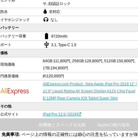
センサ類
サ, 顔認証ロック
防水
非対応
イヤホンジャック
なし
バッテリー
battery_std
バッテリー容量
9720mAh
usb
ポート
3.1, Type-C 1.0
価格
64GB:111,800円, 256GB:128,800円, 512GB:150,800円,
現地価格
1TB:194,800円
円換算価格
約120,000円
AliExpress.com Product - New Apple iPad Pro 2018 11” /
12.9" Liquid Retina All Screen Display A12X Chip FaceI
D 12MP Rear Camera IOS Tablet Super Slim
その他
公式サイト
iPad Pro 12.9 (2018)
他機種とスペックを比較
Appleの他の端末
免責事項:
ページ上の情報の正確性には細心の注意を払っていますが保