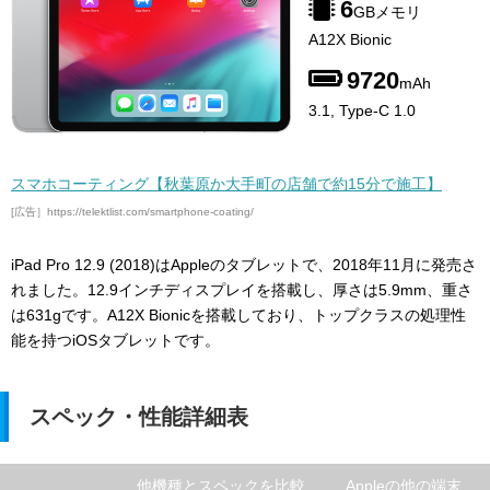
6
GBメモリ
A12X Bionic
9720
mAh
3.1, Type-C 1.0
スマホコーティング【秋葉原か大手町の店舗で約15分で施工】
[広告］https://telektlist.com/smartphone-coating/
iPad Pro 12.9 (2018)はAppleのタブレットで、2018年11月に発売さ
れました。12.9インチディスプレイを搭載し、厚さは5.9mm、重さ
は631gです。A12X Bionicを搭載しており、トップクラスの処理性
能を持つiOSタブレットです。
スペック・性能詳細表
他機種とスペックを比較
Appleの他の端末