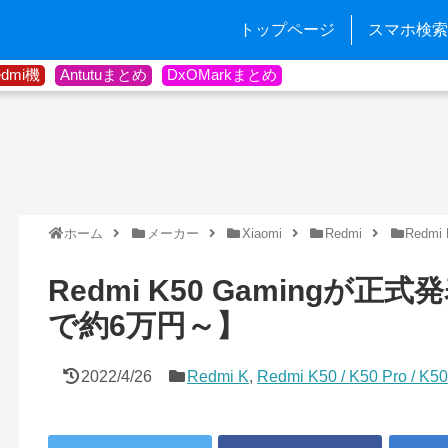
トップページ
スマホ検索
edmi機
Antutuまとめ
DxOMarkまとめ
ホーム
メーカー
Xiaomi
Redmi
Redmi
Redmi K50 Gamingが正式
で約6万円～】
2022/4/26
Redmi K
,
Redmi K50 / K50 Pro / K5