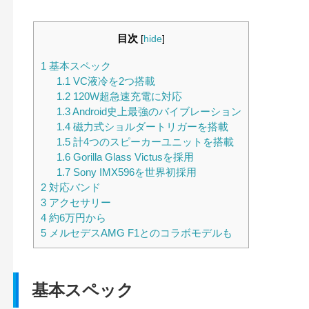
目次
[
hide
]
1
基本スペック
1.1
VC液冷を2つ搭載
1.2
120W超急速充電に対応
1.3
Android史上最強のバイブレーション
1.4
磁力式ショルダートリガーを搭載
1.5
計4つのスピーカーユニットを搭載
1.6
Gorilla Glass Victusを採用
1.7
Sony IMX596を世界初採用
2
対応バンド
3
アクセサリー
4
約6万円から
5
メルセデスAMG F1とのコラボモデルも
基本スペック