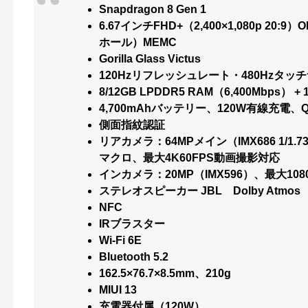
Snapdragon 8 Gen 1
6.67インチFHD+（2,400×1,080p 2
ホール）MEMC
Gorilla Glass Victus
120Hzリフレッシュレート・480Hzタ
8/12GB LPDDR5 RAM（6,400Mbps）
+ 
4,700mAhバッテリー、120W有線充電、QC3
側面指紋認証
リアカメラ：64MPメイン（IMX686 1/1.7
マクロ、最大4K60FPS動画撮影対応
インカメラ：20MP（IMX596）、最大108
ステレオスピーカー JBL Dolby Atmos Hi-
NFC
IRブラスター
Wi-Fi 6E
Bluetooth 5.2
162.5×76.7×8.5mm、210g
MIUI 13
充電器付属（120W）