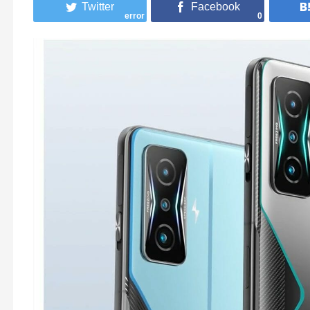
error
0