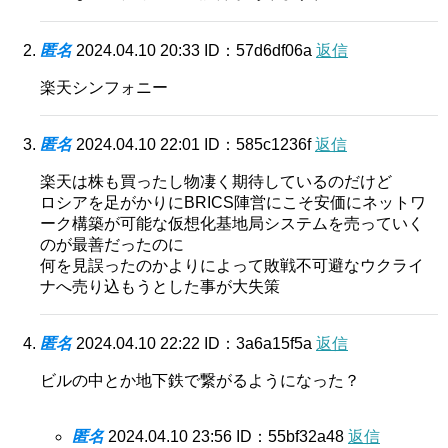
匿名
2024.04.10 20:33
ID：57d6df06a
返信
楽天シンフォニー
匿名
2024.04.10 22:01
ID：585c1236f
返信
楽天は株も買ったし物凄く期待しているのだけど
ロシアを足がかりにBRICS陣営にこそ安価にネットワ
ーク構築が可能な仮想化基地局システムを売っていく
のが最善だったのに
何を見誤ったのかよりによって敗戦不可避なウクライ
ナへ売り込もうとした事が大失策
匿名
2024.04.10 22:22
ID：3a6a15f5a
返信
ビルの中とか地下鉄で繋がるようになった？
匿名
2024.04.10 23:56
ID：55bf32a48
返信