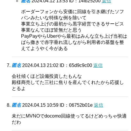
匿名
2024.04.12 13:53
ID：14fb25200
返信
ボーダーフォンから安価に回線を引き継げたソフ
バンみたいな特殊な例を除いて
事業立ち上げの最初から黒字経営できるサービス
事業なんてほぼ皆無だと思う
PayPayやらUberやら最初はみんな立ち上げ当初は
ばら撒きで赤字垂れ流しながら利用者の基盤を整
えてようやく今がある
匿名
2024.04.13 21:02
ID：65d9c9c00
返信
会社傾くほど設備投資したもんな
殿様商売してた三社に焦りを産んでくれたから応援し
とるよ
匿名
2024.04.15 10:59
ID：06752b01e
返信
未だにMVNOでdocomo回線使ってるけどめっちゃ快適
だわ