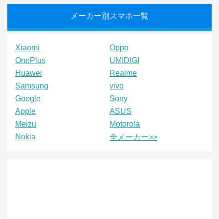
メーカー別スマホ一覧
Xiaomi
Oppo
OnePlus
UMIDIGI
Huawei
Realme
Samsung
vivo
Google
Sony
Apple
ASUS
Meizu
Motorola
Nokia
全メーカー>>