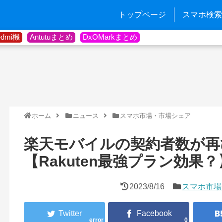
トップページ
スマホ検索
edmi機
Antutuまとめ
DxOMarkまとめ
ホーム
ニュース
スマホ市場・市場シェア
楽天モバイルの契約者数が再
【Rakuten最強プラン効果？
2023/8/16
スマホ市場
error
0