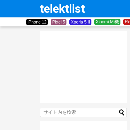
telektlist
Xiaomi Mi機
R
iPhone 12
Pixel 5
Xperia 5 II