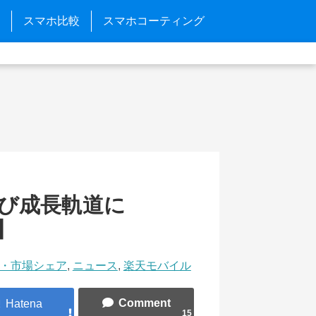
スマホ比較
スマホコーティング
び成長軌道に
】
・市場シェア
,
ニュース
,
楽天モバイル
15