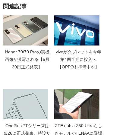
関連記事
Honor 70/70 Proの実機
vivoがタブレットを今年
画像が激写される【5月
第4四半期に投入へ
30日正式発表】
【OPPOも準備中か】
OnePlus 7Tシリーズは
ZTE nubia Z50 Ultraらし
9/26に正式発表。特設サ
きモデルがTENAAに登場