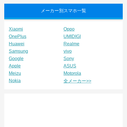
メーカー別スマホ一覧
Xiaomi
Oppo
OnePlus
UMIDIGI
Huawei
Realme
Samsung
vivo
Google
Sony
Apple
ASUS
Meizu
Motorola
Nokia
全メーカー>>