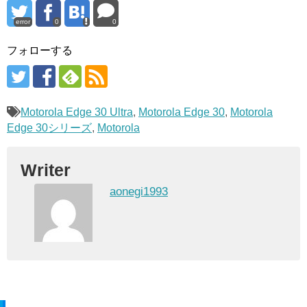
error
0
0
フォローする
Motorola Edge 30 Ultra
,
Motorola Edge 30
,
Motorola
Edge 30シリーズ
,
Motorola
Writer
aonegi1993