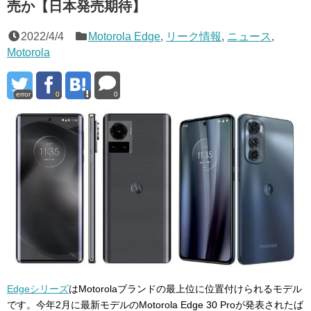
売か【日本発売期待】
2022/4/4
Motorola Edge
,
リーク情報
,
ニュース
,
Motorola
error
0
0
Edgeシリーズ
はMotorolaブランドの最上位に位置付けられるモデル
です。今年2月に最新モデルのMotorola Edge 30 Proが発表されたば