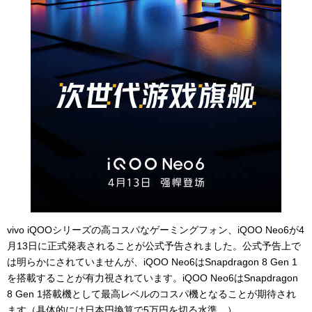
vivo iQOOシリーズの高コスパなゲーミングフォン、iQOO Neo6が4
月13日に正式発表されることが公式予告されました。公式予告上で
は明らかにされていませんが、iQOO Neo6はSnapdragon 8 Gen 1
を搭載することが有力視されています。iQOO Neo6はSnapdragon
8 Gen 1搭載機として最高レベルのコスパ機となることが期待され
ます（具体的には日本円換算で5万円を切る水準。）