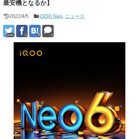
最安機となるか】
2022/4/5
iQOO Neo
,
ニュース
error
0
0