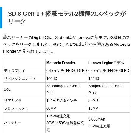
SD 8 Gen 1＋搭載モデル2機種のスペックが
リーク
著名リーカーのDigital Chat Station氏がLenovoの新モデル2機種のス
ペックをリークしました。そのうち1つは以前から噂があるMotorola
Frontierと見られています。
Motorola Frontier
Lenovo Legionモデル
ディスプレイ
6.67インチ, FHD+, OLED
6.67インチ, FHD+, OLED
リフレッシュレート
144Hz
144Hz
Snapdragon 8 Gen 1
Snapdragon 8 Gen 1
SoC
Plus
Plus
リアカメラ
194MP,1/1.5インチ
50MP
フロントカメラ
60MP
16MP
125W急速充電
5,000mAh
バッテリー
30W or 50W無線急速充
68W急速充電
電