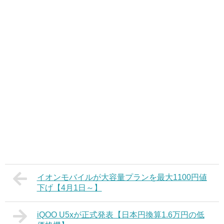
イオンモバイルが大容量プランを最大1100円値
下げ【4月1日～】
iQOO U5xが正式発表【日本円換算1.6万円の低