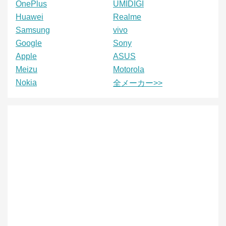
OnePlus
UMIDIGI
Huawei
Realme
Samsung
vivo
Google
Sony
Apple
ASUS
Meizu
Motorola
Nokia
全メーカー>>