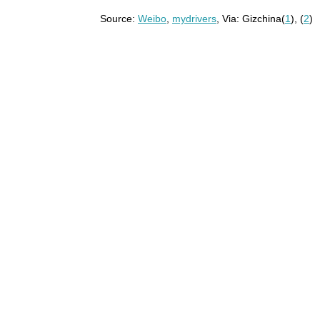
Source:
Weibo
,
mydrivers
, Via: Gizchina(
1
), (
2
)