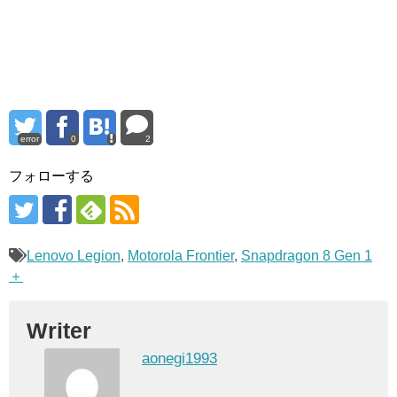
error
0
2
フォローする
Lenovo Legion
,
Motorola Frontier
,
Snapdragon 8 Gen 1
＋
Writer
aonegi1993