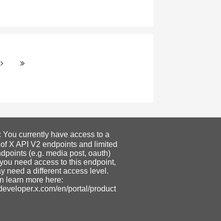
ou currently have access to a
 of X API V2 endpoints and limited
dpoints (e.g. media post, oauth)
f you need access to this endpoint,
 need a different access level.
n learn more here:
/developer.x.com/en/portal/product