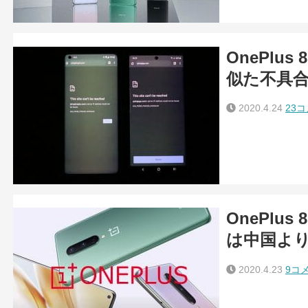
OnePlus 
似た不具合
2020.4.24
23
OnePlu
は中国より
2020.4.23
9コ