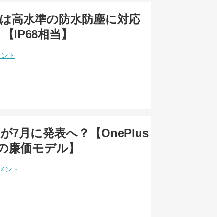
s 8は高水準の防水防塵に対応
【IP68相当】
メント
s Zが7月に発表へ？【OnePlus
の廉価モデル】
コメント