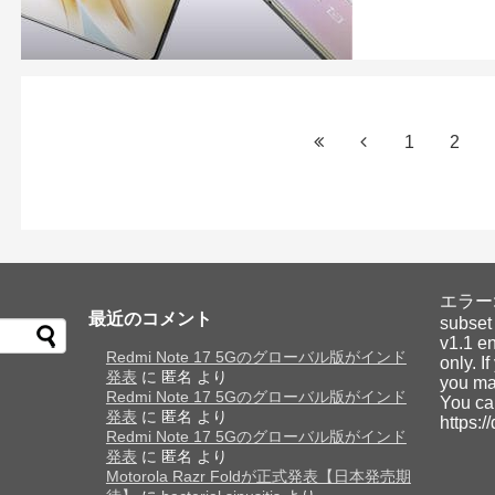
1
2
エラー: Y
最近のコメント
subset
v1.1 en
Redmi Note 17 5Gのグローバル版がインド
only. I
発表
に
匿名
より
you may
Redmi Note 17 5Gのグローバル版がインド
You ca
発表
に
匿名
より
https:/
Redmi Note 17 5Gのグローバル版がインド
発表
に
匿名
より
Motorola Razr Foldが正式発表【日本発売期