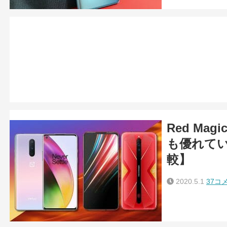
Red Ma
も優れている
較】
2020.5.1
37コ