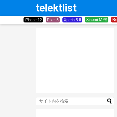
telektlist
Xiaomi Mi機
R
iPhone 12
Pixel 5
Xperia 5 II