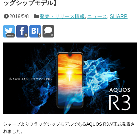
ッグシップモデル】
2019/5/8
発売・リリース情報
,
ニュース
,
SHARP
error
0
8
シャープよりフラッグシップモデルであるAQUOS R3が正式発表さ
れました。