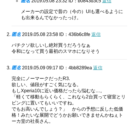
匿名
2019.05.08 23:32
ID：b0843d3c5
返信
メーカーの設定で昔の（今の）UIも選べるように
も出来るんでなかったっけ。
匿名
2019.05.08 23:58
ID：436b6c8fe
返信
バチクソ欲しいし絶対買うだろうなぁ
令和になって買う最初のスマホになりそう
匿名
2019.05.09 09:17
ID：4bb8289ea
返信
完全にノーマークだったR3.
欲しい、値段がすごく気になる。
もしXperia10に近い価格だったら悩むな…。
「軽くて移動もらくらく、これなら2台買って寝室とリ
ビングに置いてもいいですね。
でもお高いんでしょう？」 からの予想に反した低価
格！みたいな展開でどうかお願いできませんかねぇト
ーカ堂の社長さん。