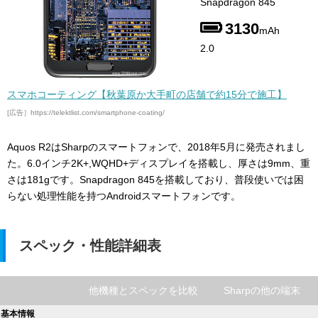
Snapdragon 845
3130
mAh
2.0
スマホコーティング【秋葉原か大手町の店舗で約15分で施工】
[広告］https://telektlist.com/smartphone-coating/
Aquos R2はSharpのスマートフォンで、2018年5月に発売されまし
た。6.0インチ2K+,WQHD+ディスプレイを搭載し、厚さは9mm、重
さは181gです。Snapdragon 845を搭載しており、普段使いでは困
らない処理性能を持つAndroidスマートフォンです。
スペック・性能詳細表
他機種とスペックを比較
Sharpの他の端末
基本情報