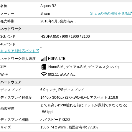
名称
Aquos R2
メーカー
Sharp
Sharpの他の機種を見る
発売時期
2018年5月, 発売済み ,
ネットワーク
3Gバンド
HSDPA 850 / 900 / 1900 / 2100
4Gバンド
-
キャリア別対応バンド
ネットワーク最大速度
HSPA, LTE
sim_card
SIM
NanoSIM , デュアルSIM, デュアルスタンバイ
Wi-Fi
802.11 a/b/g/n/ac
ハードウェア
ディスプレイ
6.0インチ, IPSディスプレイ
ディスプレイ解像度
1440 x 3040px (2K+,WQHD+), アスペクト比19:9
とても高い(5cm離れる前にドットが識別できなくなる)
画素密度
, 561ppi
ディスプレイ機能
ハイスピードIGZO
サイズ
156 x 74 x 9mm , 画面占有率: 77.8%