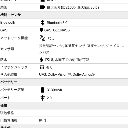
videocam
動画
最大画素数: 2160p 最大fps: 30fps
機能・センサ
bluetooth
Bluetooth
Bluetooth 5.0
GPS
GPS, GLONASS
leak_add
ネットワーク機能
なし
指紋認証センサ, 加速度センサ, 近接センサ, ジャイロ, コ
センサ類
ンパス
防水
IPX 8, 水面下での使用が可能
イヤホンジャック
有り
その他特徴
UFS, Dolby Vision™, Dolby Atmos®
バッテリー
battery_std
バッテリー容量
3130mAh
usb
ポート
2.0
価格
現地価格
-
円換算価格
約円
その他