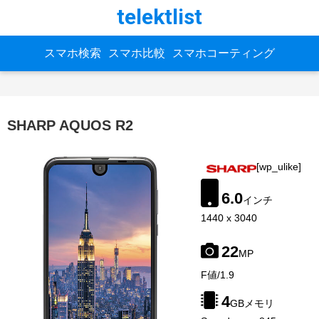
telektlist
スマホ検索
スマホ比較
スマホコーティング
SHARP AQUOS R2
[wp_ulike]
6.0
インチ
1440 x 3040
22
MP
image-
F値/1.9
source:
gsmarena
4
GBメモリ