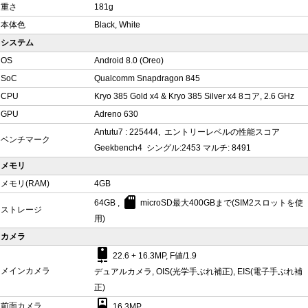
重さ
181g
本体色
Black, White
システム
OS
Android 8.0 (Oreo)
SoC
Qualcomm Snapdragon 845
CPU
Kryo 385 Gold x4 & Kryo 385 Silver x4 8コア, 2.6 GHz
GPU
Adreno 630
Antutu7 : 225444, エントリーレベルの性能スコア
ベンチマーク
Geekbench4 シングル:2453 マルチ: 8491
メモリ
メモリ(RAM)
4GB
sd_card
64GB ,
microSD最大400GBまで(SIM2スロットを使
ストレージ
用)
カメラ
camera_rear
22.6 + 16.3MP, F値/1.9
メインカメラ
デュアルカメラ, OIS(光学手ぶれ補正), EIS(電子手ぶれ補
正)
camera_front
前面カメラ
16.3MP