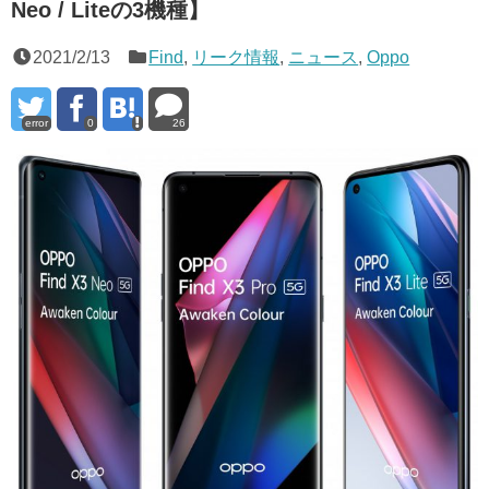
Neo / Liteの3機種】
2021/2/13
Find
,
リーク情報
,
ニュース
,
Oppo
error
0
26