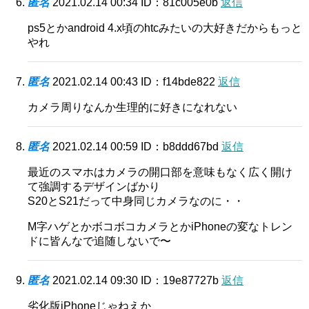
匿名
2021.02.14 00:34
ID：81c005e0b
返信
ps5とかandroid 4.x頃のhtcみたいの大好きだからもっと
やれ
匿名
2021.02.14 00:43
ID：f14bde822
返信
カメラ周りなんか生理的に好きになれない
匿名
2021.02.14 00:59
ID：b8ddd67bd
返信
最近のスマホはカメラの開口部を意味もなく広く開け
て強調するデザインばかり
S20とS21だって中身同じカメラなのに・・
M字ハゲとかボコボコカメラとかiPhoneの変なトレン
ドに皆んなで追随しないで〜
匿名
2021.02.14 09:30
ID：19e87727b
返信
劣化版iPhoneじゃねえか