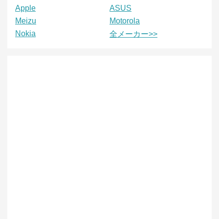
Apple
ASUS
Meizu
Motorola
Nokia
全メーカー>>